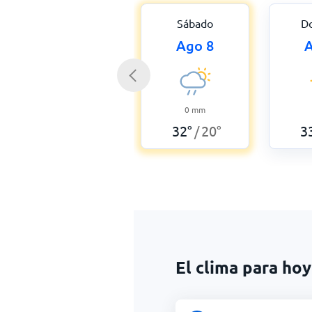
Sábado
D
Ago 8
A
0
mm
32
°
20
°
3
/
El clima para ho