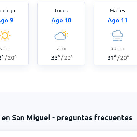
omingo
Lunes
Martes
go 9
Ago 10
Ago 11
0
mm
0
mm
2,3
mm
3
°
20
°
33
°
20
°
31
°
20
°
/
/
/
y en San Miguel - preguntas frecuentes