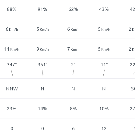
88
%
91
%
62
%
43
%
4
6
5
6
5
2
Km/h
Km/h
Km/h
Km/h
K
11
9
7
5
2
Km/h
Km/h
Km/h
Km/h
K
347
°
351
°
2
°
11
°
2
NNW
N
N
N
S
23
%
14
%
8
%
10
%
2
0
0
6
12