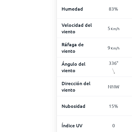
Humedad
83
%
Velocidad del
5
Km/h
viento
Ráfaga de
9
Km/h
viento
336
°
Ángulo del
viento
Dirección del
NNW
viento
Nubosidad
15
%
Índice UV
0