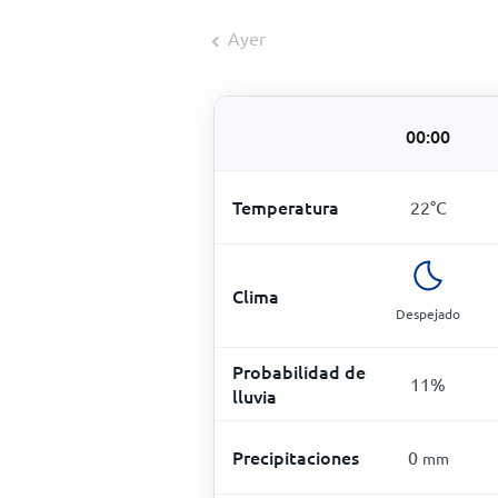
Ayer
00:00
Temperatura
22
°
C
Clima
Despejado
Probabilidad de
11
%
lluvia
Precipitaciones
0
mm