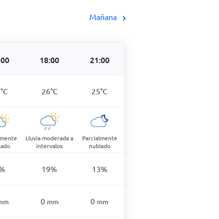
Mañana
:00
18:00
21:00
2
°
C
26
°
C
25
°
C
lmente
Lluvia moderada a
Parcialmente
lado
intervalos
nublado
%
19
%
13
%
0
0
mm
mm
mm