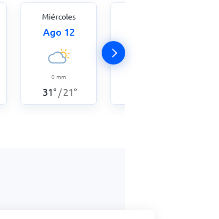
Miércoles
Jueves
Ago 12
Ago 13
0
mm
2,3
mm
31
°
21
°
32
°
21
°
/
/