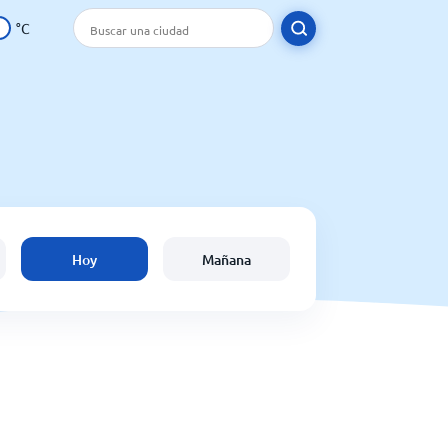
°C
Hoy
Mañana