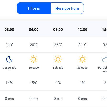
3 horas
Hora por hora
03:00
06:00
09:00
12:00
15
21
°
C
20
°
C
26
°
C
31
°
C
3
Despejado
Soleado
Soleado
Soleado
Parcia
nub
14
%
15
%
4
%
1
%
2
0
0
0
0
0
mm
mm
mm
mm