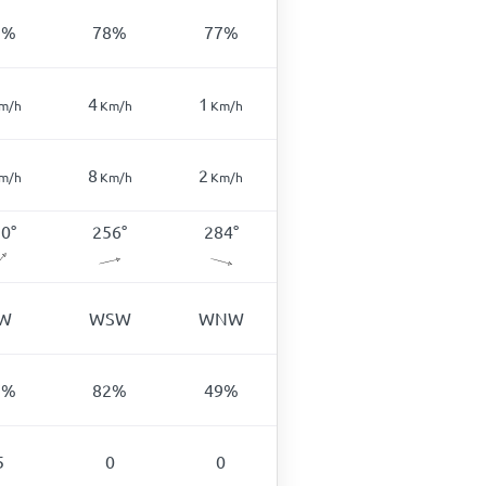
2
%
78
%
77
%
4
1
m/h
Km/h
Km/h
8
2
m/h
Km/h
Km/h
20
°
256
°
284
°
W
WSW
WNW
7
%
82
%
49
%
5
0
0