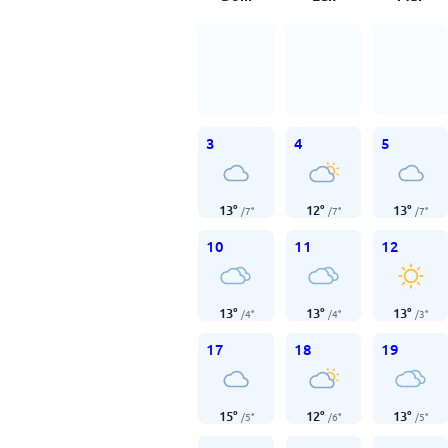
3
4
5
13
°
12
°
13
°
/
7
°
/
7
°
/
7
°
10
11
12
13
°
13
°
13
°
/
4
°
/
4
°
/
3
°
17
18
19
15
°
12
°
13
°
/
5
°
/
6
°
/
5
°