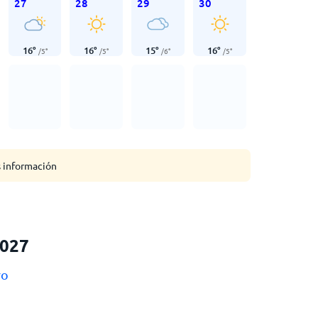
27
28
29
30
16
°
16
°
15
°
16
°
/
5
°
/
5
°
/
6
°
/
5
°
s información
2027
ro