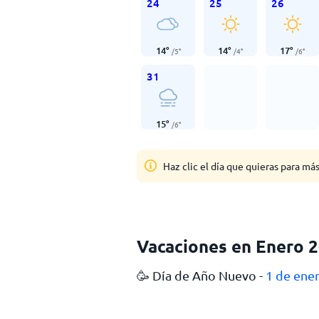
24
25
26
14
°
14
°
17
°
/
5
°
/
4
°
/
6
°
31
15
°
/
6
°
Haz clic el día que quieras para má
Vacaciones en Enero 
🥳 Día de Año Nuevo -
1 de ene