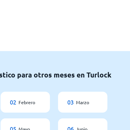
stico para otros meses en Turlock
02
03
Febrero
Marzo
05
06
Mayo
Junio