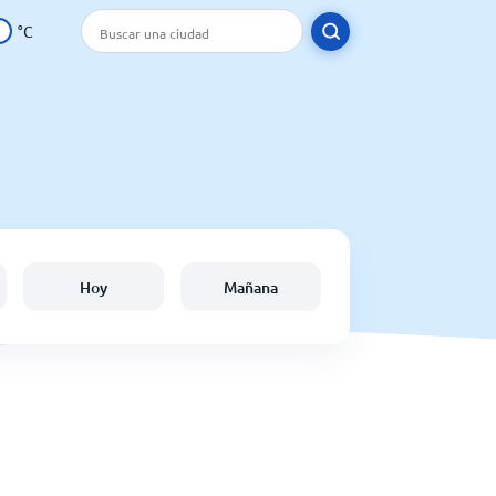
°C
Hoy
Mañana