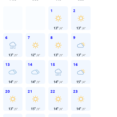
1
2
13
°
13
°
/
6
°
/
6
°
6
7
8
9
13
°
12
°
13
°
13
°
/
5
°
/
6
°
/
5
°
/
4
°
13
14
15
16
14
°
14
°
14
°
15
°
/
5
°
/
5
°
/
4
°
/
4
°
20
21
22
23
13
°
15
°
14
°
14
°
/
5
°
/
5
°
/
6
°
/
5
°