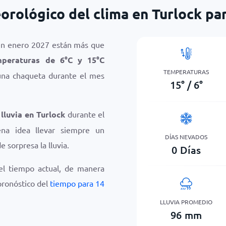
orológico del clima en Turlock pa
en enero 2027 están más que
mperaturas de
6
°
C
y
15
°
C
TEMPERATURAS
una chaqueta durante el mes
15
°
/
6
°
 lluvia en Turlock
durante el
a idea llevar siempre un
DÍAS NEVADOS
e sorpresa la lluvia.
0
Días
el tiempo actual, de manera
 pronóstico del
tiempo para 14
LLUVIA PROMEDIO
96
mm