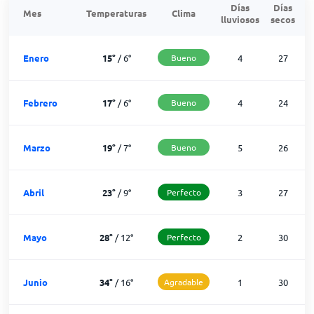
Días
Días
Mes
Temperaturas
Clima
lluviosos
secos
n
Enero
15
°
/
6
°
Bueno
4
27
Febrero
17
°
/
6
°
Bueno
4
24
Marzo
19
°
/
7
°
Bueno
5
26
Abril
23
°
/
9
°
Perfecto
3
27
Mayo
28
°
/
12
°
Perfecto
2
30
Junio
34
°
/
16
°
Agradable
1
30