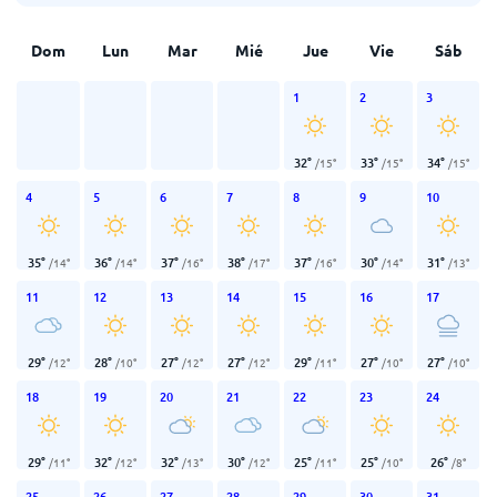
Dom
Lun
Mar
Mié
Jue
Vie
Sáb
1
2
3
32
°
33
°
34
°
/
15
°
/
15
°
/
15
°
4
5
6
7
8
9
10
35
°
36
°
37
°
38
°
37
°
30
°
31
°
/
14
°
/
14
°
/
16
°
/
17
°
/
16
°
/
14
°
/
13
°
11
12
13
14
15
16
17
29
°
28
°
27
°
27
°
29
°
27
°
27
°
/
12
°
/
10
°
/
12
°
/
12
°
/
11
°
/
10
°
/
10
°
18
19
20
21
22
23
24
29
°
32
°
32
°
30
°
25
°
25
°
26
°
/
11
°
/
12
°
/
13
°
/
12
°
/
11
°
/
10
°
/
8
°
25
26
27
28
29
30
31