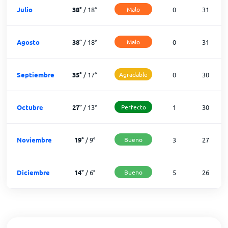
Julio
38
°
/
18
°
Malo
0
31
Agosto
38
°
/
18
°
Malo
0
31
Septiembre
35
°
/
17
°
Agradable
0
30
Octubre
27
°
/
13
°
Perfecto
1
30
Noviembre
19
°
/
9
°
Bueno
3
27
Diciembre
14
°
/
6
°
Bueno
5
26