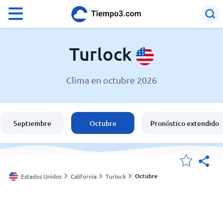
°F
°C
Turlock
Clima en octubre 2026
El clima en Turlock
Estados Unidos
Septiembre
Octubre
Pronóstico extendido
España
Argentina
Octubre
Estados Unidos
California
Turlock
Mis ubicaciones