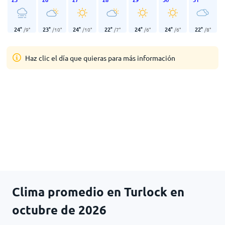
24
°
23
°
24
°
22
°
24
°
24
°
22
°
/
9
°
/
10
°
/
10
°
/
7
°
/
6
°
/
6
°
/
8
°
Haz clic el día que quieras para más información
Clima promedio en Turlock en
octubre de 2026