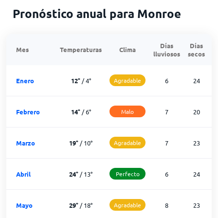
Pronóstico anual para Monroe
Días
Días
Mes
Temperaturas
Clima
lluviosos
secos
n
Enero
12
°
/
4
°
Agradable
6
24
Febrero
14
°
/
6
°
Malo
7
20
Marzo
19
°
/
10
°
Agradable
7
23
Abril
24
°
/
13
°
Perfecto
6
24
Mayo
29
°
/
18
°
Agradable
8
23