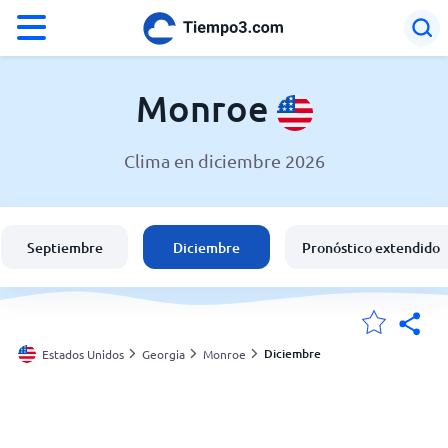
°F
°C
Monroe
Clima en diciembre 2026
El clima en Monroe
Estados Unidos
Septiembre
Diciembre
Pronóstico extendido
España
Argentina
Diciembre
Estados Unidos
Georgia
Monroe
Mis ubicaciones