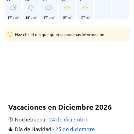
17
°
18
°
17
°
15
°
17
°
/
10
°
/
10
°
/
10
°
/
8
°
/
8
°
Haz clic el día que quieras para más información
Vacaciones en Diciembre 2026
🎅 Nochebuena -
24 de diciembre
🎄 Día de Navidad -
25 de diciembre