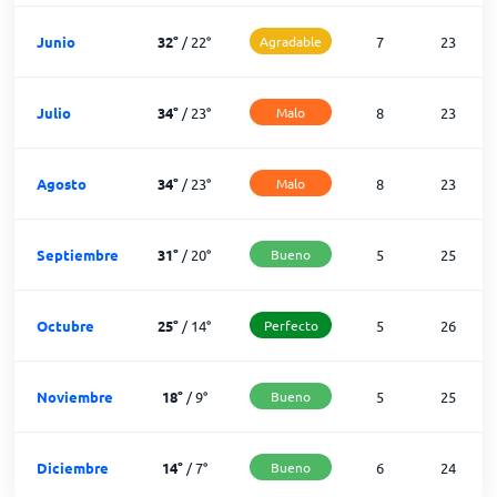
Junio
32
°
/
22
°
Agradable
7
23
Julio
34
°
/
23
°
Malo
8
23
Agosto
34
°
/
23
°
Malo
8
23
Septiembre
31
°
/
20
°
Bueno
5
25
Octubre
25
°
/
14
°
Perfecto
5
26
Noviembre
18
°
/
9
°
Bueno
5
25
Diciembre
14
°
/
7
°
Bueno
6
24