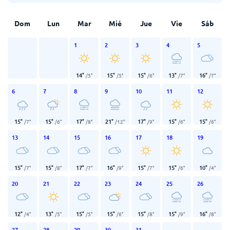
Dom
Lun
Mar
Mié
Jue
Vie
Sáb
1
2
3
4
5
14
°
15
°
15
°
13
°
16
°
/
5
°
/
5
°
/
6
°
/
7
°
/
7
°
6
7
8
9
10
11
12
15
°
15
°
17
°
21
°
17
°
15
°
15
°
/
7
°
/
6
°
/
8
°
/
12
°
/
9
°
/
6
°
/
6
°
13
14
15
16
17
18
19
15
°
15
°
17
°
16
°
15
°
15
°
10
°
/
7
°
/
8
°
/
7
°
/
9
°
/
7
°
/
6
°
/
4
°
20
21
22
23
24
25
26
12
°
13
°
15
°
15
°
15
°
15
°
16
°
/
4
°
/
5
°
/
5
°
/
6
°
/
8
°
/
9
°
/
8
°
27
28
29
30
31