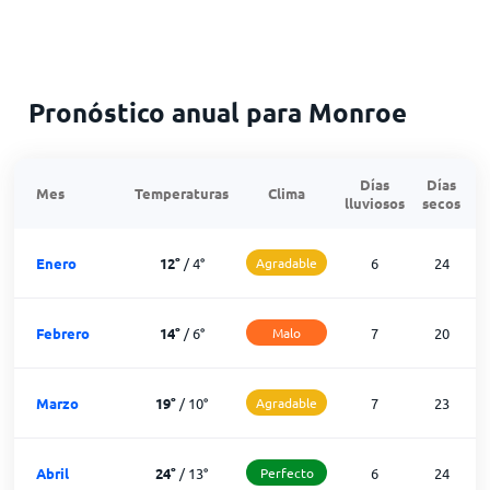
Pronóstico anual para Monroe
Días
Días
Mes
Temperaturas
Clima
lluviosos
secos
n
Enero
12
°
/
4
°
Agradable
6
24
Febrero
14
°
/
6
°
Malo
7
20
Marzo
19
°
/
10
°
Agradable
7
23
Abril
24
°
/
13
°
Perfecto
6
24