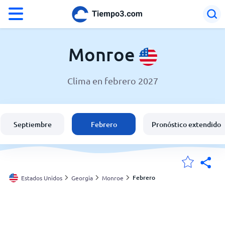
°F
°C
Monroe
Clima en febrero 2027
El clima en Monroe
Estados Unidos
Septiembre
Febrero
Pronóstico extendido
España
Argentina
Febrero
Estados Unidos
Georgia
Monroe
Mis ubicaciones