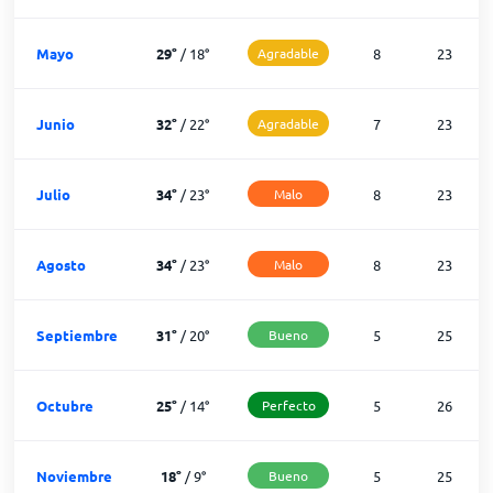
Mayo
29
°
/
18
°
Agradable
8
23
Junio
32
°
/
22
°
Agradable
7
23
Julio
34
°
/
23
°
Malo
8
23
Agosto
34
°
/
23
°
Malo
8
23
Septiembre
31
°
/
20
°
Bueno
5
25
Octubre
25
°
/
14
°
Perfecto
5
26
Noviembre
18
°
/
9
°
Bueno
5
25