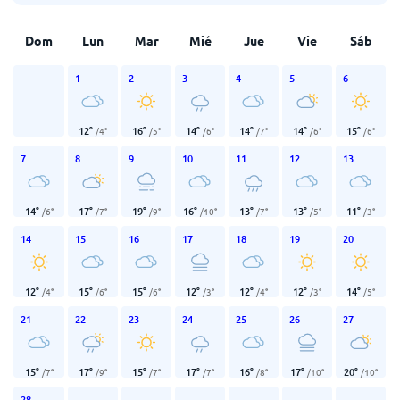
Dom
Lun
Mar
Mié
Jue
Vie
Sáb
1
2
3
4
5
6
12
°
16
°
14
°
14
°
14
°
15
°
/
4
°
/
5
°
/
6
°
/
7
°
/
6
°
/
6
°
7
8
9
10
11
12
13
14
°
17
°
19
°
16
°
13
°
13
°
11
°
/
6
°
/
7
°
/
9
°
/
10
°
/
7
°
/
5
°
/
3
°
14
15
16
17
18
19
20
12
°
15
°
15
°
12
°
12
°
12
°
14
°
/
4
°
/
6
°
/
6
°
/
3
°
/
4
°
/
3
°
/
5
°
21
22
23
24
25
26
27
15
°
17
°
15
°
17
°
16
°
17
°
20
°
/
7
°
/
9
°
/
7
°
/
7
°
/
8
°
/
10
°
/
10
°
28