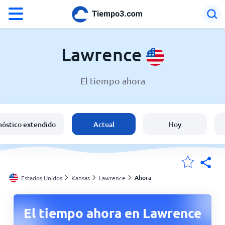
°F
°C
Lawrence
El tiempo ahora
El clima en Lawrence
Estados Unidos
nóstico extendido
Actual
Hoy
España
Argentina
Ahora
Estados Unidos
Kansas
Lawrence
Mis ubicaciones
El tiempo ahora en Lawrence