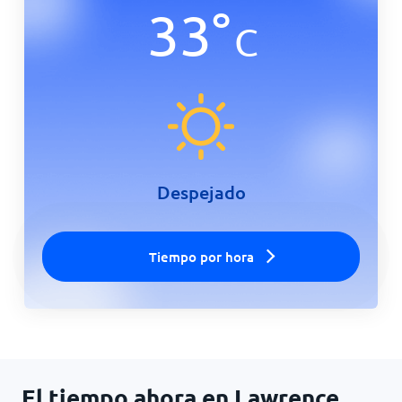
33
°
C
Inicio
Despejado
Tiempo por hora
El tiempo ahora en Lawrence