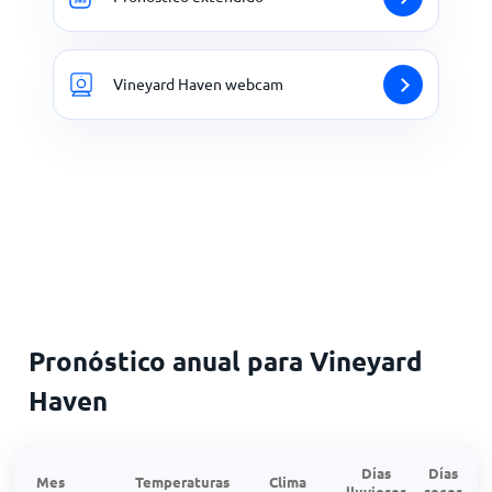
Vineyard Haven webcam
Pronóstico anual para Vineyard
Haven
Días
Días
Mes
Temperaturas
Clima
lluviosos
secos
n