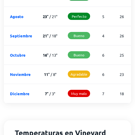
Agosto
23
°
/
21
°
Perfecto
5
26
Septiembre
21
°
/
18
°
Bueno
4
26
Octubre
16
°
/
13
°
Bueno
6
25
Noviembre
11
°
/
8
°
Agradable
6
23
Diciembre
7
°
/
3
°
Muy malo
7
18
Temperaturas en Vineyard