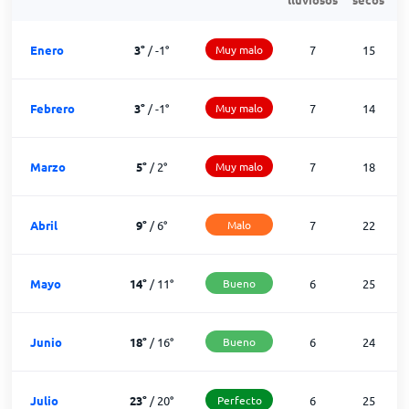
Enero
3
°
/
-1
°
Muy malo
7
15
Febrero
3
°
/
-1
°
Muy malo
7
14
Marzo
5
°
/
2
°
Muy malo
7
18
Abril
9
°
/
6
°
Malo
7
22
Mayo
14
°
/
11
°
Bueno
6
25
Junio
18
°
/
16
°
Bueno
6
24
Julio
23
°
/
20
°
Perfecto
6
25