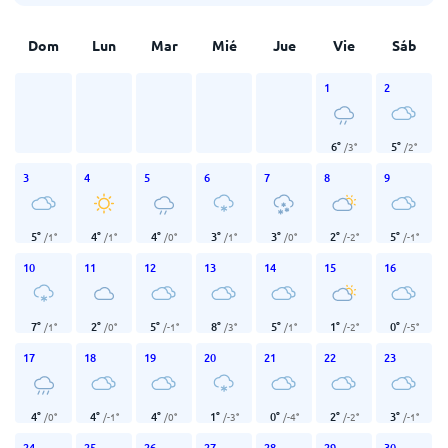
Dom
Lun
Mar
Mié
Jue
Vie
Sáb
1
2
6
°
5
°
/
3
°
/
2
°
3
4
5
6
7
8
9
5
°
4
°
4
°
3
°
3
°
2
°
5
°
/
1
°
/
1
°
/
0
°
/
1
°
/
0
°
/
-2
°
/
-1
°
10
11
12
13
14
15
16
7
°
2
°
5
°
8
°
5
°
1
°
0
°
/
1
°
/
0
°
/
-1
°
/
3
°
/
1
°
/
-2
°
/
-5
°
17
18
19
20
21
22
23
4
°
4
°
4
°
1
°
0
°
2
°
3
°
/
0
°
/
-1
°
/
0
°
/
-3
°
/
-4
°
/
-2
°
/
-1
°
24
25
26
27
28
29
30