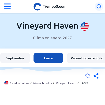
°F
°C
Vineyard Haven
Clima en enero 2027
El clima en Vineyard Haven
Estados Unidos
Septiembre
Enero
Pronóstico extendido
España
Argentina
Enero
Estados Unidos
Massachusetts
Vineyard Haven
Mis ubicaciones