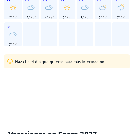
1
°
3
°
4
°
2
°
3
°
2
°
0
°
/
-3
°
/
-2
°
/
-1
°
/
-3
°
/
-2
°
/
-3
°
/
-4
°
31
0
°
/
-4
°
Haz clic el día que quieras para más información
Vacaciones en Enero 2027