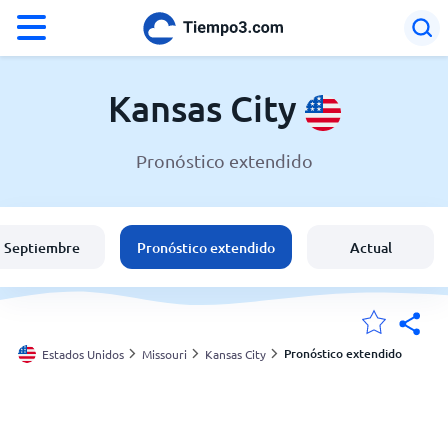
°F
°C
Kansas City
Pronóstico extendido
El clima en Kansas City
Estados Unidos
Septiembre
Pronóstico extendido
Actual
España
Argentina
Pronóstico extendido
Estados Unidos
Missouri
Kansas City
Mis ubicaciones