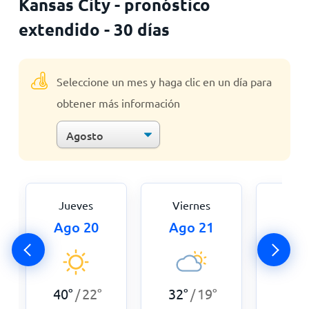
Kansas City - pronóstico
extendido - 30 días
Seleccione un mes y haga clic en un día para
obtener más información
Jueves
Viernes
Sáb
Ago 20
Ago 21
Ago
40
°
22
°
32
°
19
°
32
°
/
/