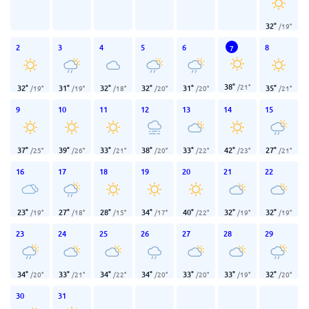
32
°
/
19
°
2
3
4
5
6
8
7
38
°
/
21
°
32
°
31
°
32
°
32
°
31
°
35
°
/
19
°
/
19
°
/
18
°
/
20
°
/
20
°
/
21
°
9
10
11
12
13
14
15
37
°
39
°
33
°
38
°
33
°
42
°
27
°
/
25
°
/
26
°
/
21
°
/
20
°
/
22
°
/
23
°
/
21
°
16
17
18
19
20
21
22
23
°
27
°
28
°
34
°
40
°
32
°
32
°
/
19
°
/
18
°
/
15
°
/
17
°
/
22
°
/
19
°
/
19
°
23
24
25
26
27
28
29
34
°
33
°
34
°
34
°
33
°
33
°
32
°
/
20
°
/
21
°
/
22
°
/
20
°
/
20
°
/
19
°
/
20
°
30
31