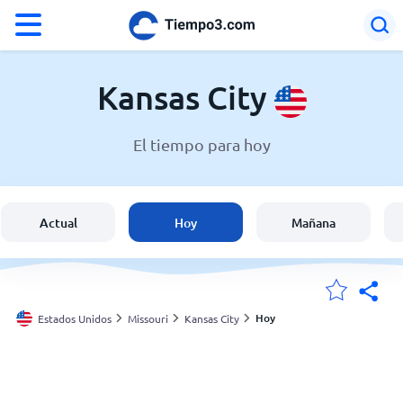
°F
°C
Kansas City
El tiempo para hoy
El clima en Kansas City
Estados Unidos
Actual
Hoy
Mañana
España
Argentina
Hoy
Estados Unidos
Missouri
Kansas City
Mis ubicaciones