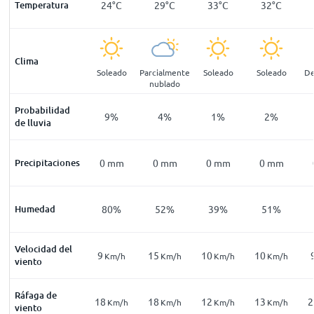
21
°
C
Temperatura
20
°
C
24
°
C
29
°
C
33
°
C
32
°
C
Clima
blina
Neblina
Soleado
Parcialmente
Soleado
Soleado
De
nublado
Probabilidad
19
%
16
%
9
%
4
%
1
%
2
%
de lluvia
mm
Precipitaciones
0
mm
0
mm
0
mm
0
mm
0
mm
94
%
Humedad
95
%
80
%
52
%
39
%
51
%
Velocidad del
9
9
15
10
10
Km/h
Km/h
Km/h
Km/h
Km/h
Km/h
viento
Ráfaga de
18
18
18
12
13
2
Km/h
Km/h
Km/h
Km/h
Km/h
Km/h
viento