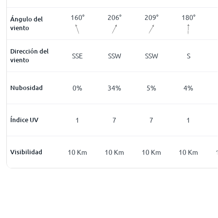
193
°
226
°
160
°
206
°
209
°
180
°
Ángulo del
viento
Dirección del
SSW
SW
SSE
SSW
SSW
S
viento
7
%
Nubosidad
8
%
0
%
34
%
5
%
4
%
0
Índice UV
0
1
7
7
1
Km
Visibilidad
10
Km
10
Km
10
Km
10
Km
10
Km