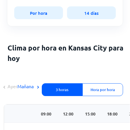
Por hora
14 días
Clima por hora en Kansas City para
hoy
Ayer
Mañana
3 horas
Hora por hora
3:00
06:00
09:00
12:00
15:00
18:00