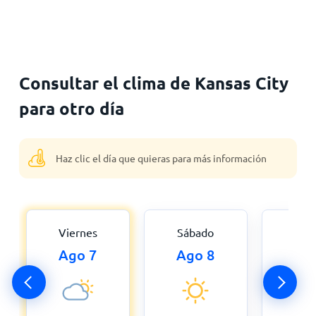
Consultar el clima de Kansas City
para otro día
Haz clic el día que quieras para más información
Viernes
Sábado
Dom
Ago 7
Ago 8
Ag
0