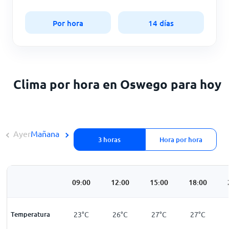
Por hora
14 días
Clima por hora en Oswego para hoy
Ayer
Mañana
3 horas
Hora por hora
3:00
06:00
09:00
12:00
15:00
18:00
21
°
C
Temperatura
21
°
C
23
°
C
26
°
C
27
°
C
27
°
C