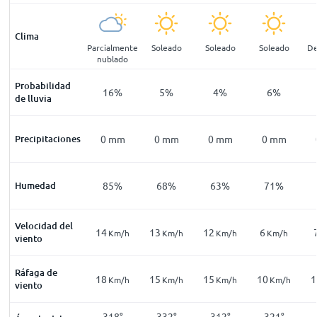
Clima
pejado
Soleado
Parcialmente
Soleado
Soleado
Soleado
De
nublado
Probabilidad
20
%
21
%
16
%
5
%
4
%
6
%
de lluvia
mm
Precipitaciones
0
mm
0
mm
0
mm
0
mm
0
mm
92
%
Humedad
94
%
85
%
68
%
63
%
71
%
Velocidad del
9
14
13
12
6
Km/h
Km/h
Km/h
Km/h
Km/h
Km/h
viento
Ráfaga de
19
18
15
15
10
1
Km/h
Km/h
Km/h
Km/h
Km/h
Km/h
viento
240
°
253
°
318
°
332
°
312
°
321
°