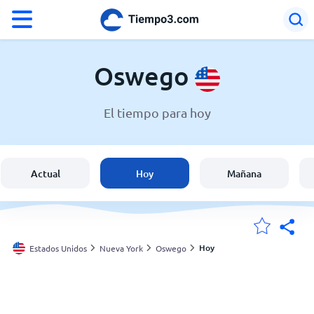
°F
°C
Oswego
El tiempo para hoy
El clima en Oswego
Estados Unidos
Actual
Hoy
Mañana
España
Argentina
Hoy
Estados Unidos
Nueva York
Oswego
Mis ubicaciones