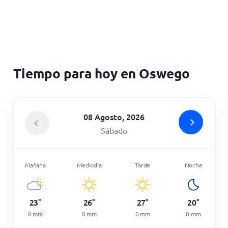
Inicio
Tiempo para hoy en Oswego
08 Agosto, 2026
Sábado
Mañana
Mediodía
Tarde
Noche
23
°
26
°
27
°
20
°
0
mm
0
mm
0
mm
0
mm