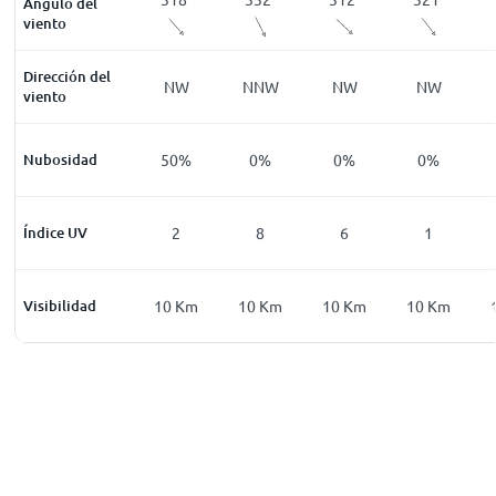
Ángulo del
viento
Dirección del
WSW
WSW
NW
NNW
NW
NW
viento
1
%
Nubosidad
3
%
50
%
0
%
0
%
0
%
0
Índice UV
0
2
8
6
1
Km
Visibilidad
0
Km
10
Km
10
Km
10
Km
10
Km