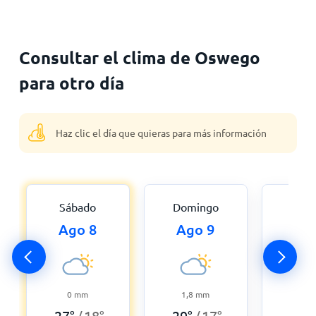
Consultar el clima de Oswego
para otro día
Haz clic el día que quieras para más información
Sábado
Domingo
Lu
Ago 8
Ago 9
Ago
0
mm
1,8
mm
0
27
°
18
°
29
°
17
°
31
°