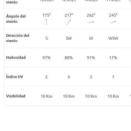
viento
189
°
151
°
175
°
217
°
262
°
245
°
Ángulo del
viento
Dirección del
S
SSE
S
SW
W
WSW
viento
0
%
Nubosidad
88
%
97
%
88
%
91
%
17
%
0
Índice UV
0
2
4
3
1
Km
Visibilidad
2
Km
10
Km
10
Km
10
Km
10
Km