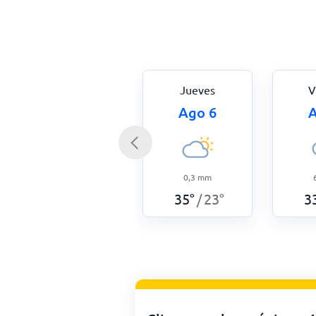
Jueves
V
Ago 6
A
0,3
mm
35
°
23
°
3
/