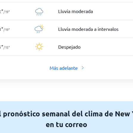
Lluvia moderada
2
°
/
19
°
Lluvia moderada a intervalos
8
°
/
19
°
Despejado
5
°
/
15
°
Más adelante
l pronóstico semanal del clima de New 
en tu correo