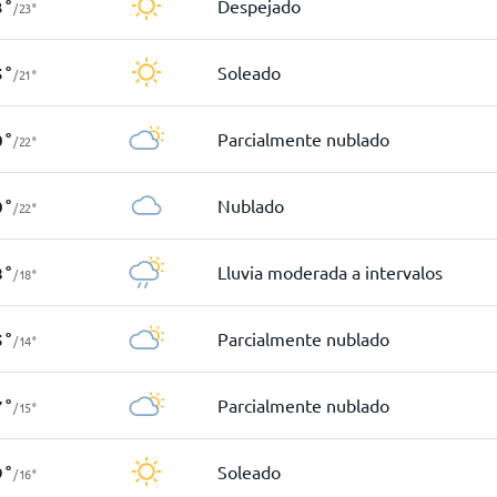
Despejado
3
°
/
23
°
Soleado
5
°
/
21
°
Parcialmente nublado
0
°
/
22
°
Nublado
0
°
/
22
°
Lluvia moderada a intervalos
8
°
/
18
°
Parcialmente nublado
5
°
/
14
°
Parcialmente nublado
7
°
/
15
°
Soleado
9
°
/
16
°