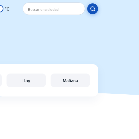
°C
Hoy
Mañana