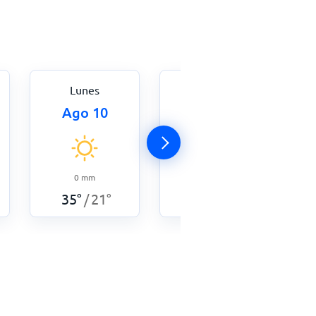
Lunes
Martes
Ago 10
Ago 11
0
mm
0,5
mm
35
°
21
°
30
°
22
°
/
/