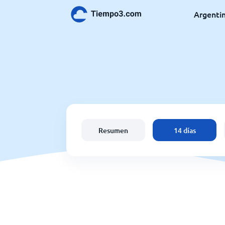
Argenti
Resumen
14 días