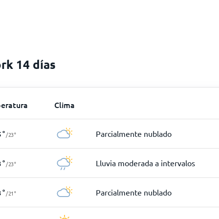
rk 14 días
eratura
Clima
Parcialmente nublado
5
°
/
23
°
Lluvia moderada a intervalos
3
°
/
23
°
Parcialmente nublado
3
°
/
21
°