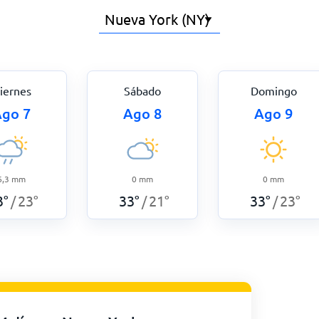
iernes
Sábado
Domingo
go 7
Ago 8
Ago 9
6,3
mm
0
mm
0
mm
3
°
23
°
33
°
21
°
33
°
23
°
/
/
/