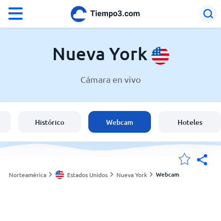
°F
°C
Nueva York
Cámara en vivo
El clima en Nueva York
Estados Unidos
Histórico
Webcam
Hoteles
España
Argentina
Webcam
Norteamérica
Estados Unidos
Nueva York
Mis ubicaciones