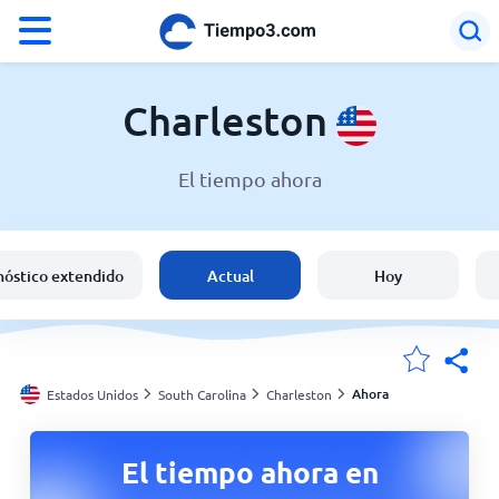
°F
°C
Charleston
El tiempo ahora
El clima en Charleston
Estados Unidos
nóstico extendido
Actual
Hoy
España
Argentina
Ahora
Estados Unidos
South Carolina
Charleston
Mis ubicaciones
El tiempo ahora en