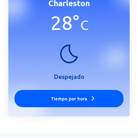
Charleston
Inicio
28
°
C
Despejado
Tiempo por hora