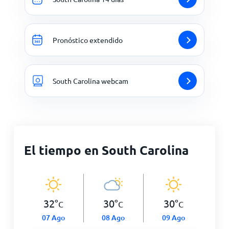
Pronóstico extendido
South Carolina webcam
El tiempo en South Carolina
32
°
30
°
30
°
C
C
C
07 Ago
08 Ago
09 Ago