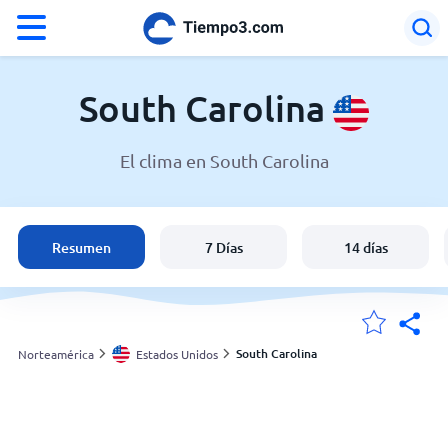
°F
°C
South Carolina
El clima en South Carolina
El clima en South Carolina
Estados Unidos
Resumen
7 Días
14 días
España
Argentina
South Carolina
Norteamérica
Estados Unidos
Mis ubicaciones