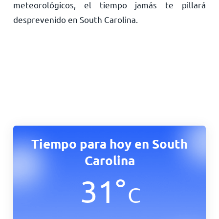
meteorológicos, el tiempo jamás te pillará
desprevenido en South Carolina.
Tiempo para hoy en South
Carolina
31
°
C