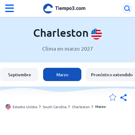
°F
°C
Charleston
Clima en marzo 2027
El clima en Charleston
Estados Unidos
Septiembre
Marzo
Pronóstico extendido
España
Argentina
Marzo
Estados Unidos
South Carolina
Charleston
Mis ubicaciones