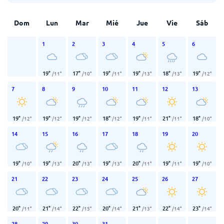
Dom
Lun
Mar
Mié
Jue
Vie
Sáb
1
2
3
4
5
6
19
°
17
°
19
°
19
°
18
°
19
°
/
11
°
/
10
°
/
11
°
/
13
°
/
13
°
/
12
°
7
8
9
10
11
12
13
19
°
19
°
19
°
18
°
19
°
21
°
18
°
/
12
°
/
12
°
/
12
°
/
12
°
/
11
°
/
11
°
/
10
°
14
15
16
17
18
19
20
19
°
19
°
20
°
19
°
20
°
19
°
19
°
/
10
°
/
13
°
/
13
°
/
13
°
/
11
°
/
11
°
/
10
°
21
22
23
24
25
26
27
20
°
21
°
22
°
20
°
21
°
22
°
23
°
/
11
°
/
14
°
/
15
°
/
14
°
/
13
°
/
14
°
/
14
°
28
29
30
31