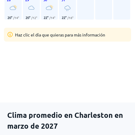
20
°
20
°
22
°
22
°
/
14
°
/
12
°
/
14
°
/
16
°
Haz clic el día que quieras para más información
Clima promedio en Charleston en
marzo de 2027