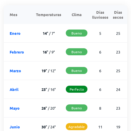
Días
Días
Mes
Temperaturas
Clima
lluviosos
secos
n
Enero
14
°
/
7
°
Bueno
5
25
Febrero
16
°
/
9
°
Bueno
6
23
Marzo
19
°
/
12
°
Bueno
6
25
Abril
23
°
/
16
°
Perfecto
6
24
Mayo
26
°
/
20
°
Bueno
8
23
Junio
30
°
/
24
°
Agradable
11
19