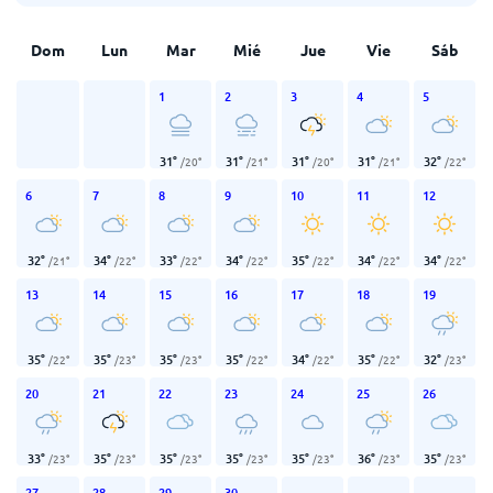
Dom
Lun
Mar
Mié
Jue
Vie
Sáb
1
2
3
4
5
31
°
31
°
31
°
31
°
32
°
/
20
°
/
21
°
/
20
°
/
21
°
/
22
°
6
7
8
9
10
11
12
32
°
34
°
33
°
34
°
35
°
34
°
34
°
/
21
°
/
22
°
/
22
°
/
22
°
/
22
°
/
22
°
/
22
°
13
14
15
16
17
18
19
35
°
35
°
35
°
35
°
34
°
35
°
32
°
/
22
°
/
23
°
/
23
°
/
22
°
/
22
°
/
22
°
/
23
°
20
21
22
23
24
25
26
33
°
35
°
35
°
35
°
35
°
36
°
35
°
/
23
°
/
23
°
/
23
°
/
23
°
/
23
°
/
23
°
/
23
°
27
28
29
30