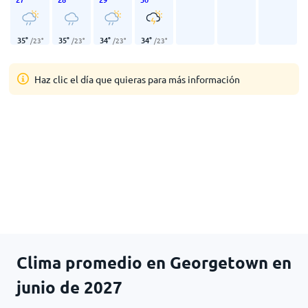
35
°
35
°
34
°
34
°
/
23
°
/
23
°
/
23
°
/
23
°
Haz clic el día que quieras para más información
Clima promedio en Georgetown en
junio de 2027