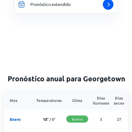
Pronóstico extendido
Pronóstico anual para Georgetown
Días
Días
Mes
Temperaturas
Clima
lluviosos
secos
n
Enero
15
°
/
6
°
Bueno
3
27