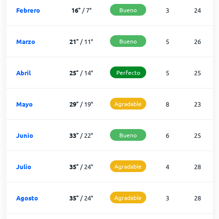
Febrero
16
°
/
7
°
Bueno
3
24
Marzo
21
°
/
11
°
Bueno
5
26
Abril
25
°
/
14
°
Perfecto
5
25
Mayo
29
°
/
19
°
Agradable
8
23
Junio
33
°
/
22
°
Bueno
6
25
Julio
35
°
/
24
°
Agradable
4
28
Agosto
35
°
/
24
°
Agradable
3
28