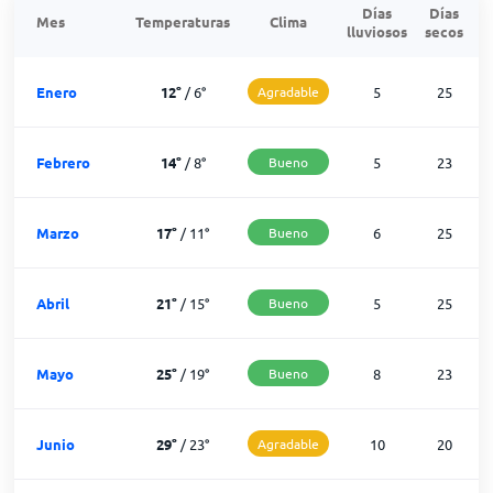
Días
Días
Mes
Temperaturas
Clima
lluviosos
secos
n
Enero
12
°
/
6
°
Agradable
5
25
Febrero
14
°
/
8
°
Bueno
5
23
Marzo
17
°
/
11
°
Bueno
6
25
Abril
21
°
/
15
°
Bueno
5
25
Mayo
25
°
/
19
°
Bueno
8
23
Junio
29
°
/
23
°
Agradable
10
20