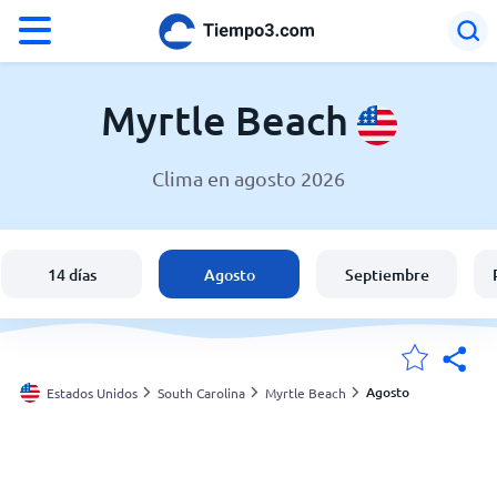
°F
°C
Myrtle Beach
Clima en agosto 2026
El clima en Myrtle Beach
Estados Unidos
14 días
Agosto
Septiembre
España
Argentina
Agosto
Estados Unidos
South Carolina
Myrtle Beach
Mis ubicaciones