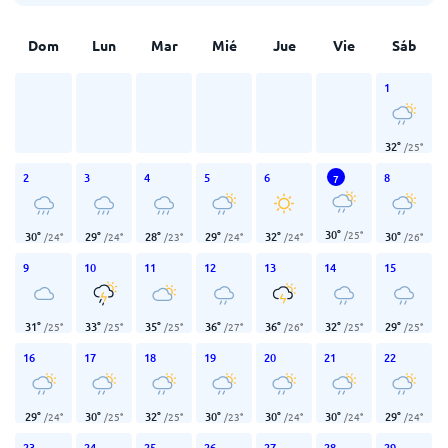
Dom
Lun
Mar
Mié
Jue
Vie
Sáb
1
32
°
/
25
°
2
3
4
5
6
8
7
30
°
/
25
°
30
°
29
°
28
°
29
°
32
°
30
°
/
24
°
/
24
°
/
23
°
/
24
°
/
24
°
/
26
°
9
10
11
12
13
14
15
31
°
33
°
35
°
36
°
36
°
32
°
29
°
/
25
°
/
25
°
/
25
°
/
27
°
/
26
°
/
25
°
/
25
°
16
17
18
19
20
21
22
29
°
30
°
32
°
30
°
30
°
30
°
29
°
/
24
°
/
25
°
/
25
°
/
23
°
/
24
°
/
24
°
/
24
°
23
24
25
26
27
28
29