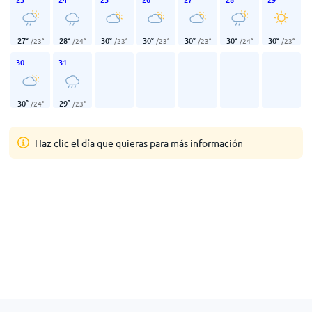
27
°
28
°
30
°
30
°
30
°
30
°
30
°
/
23
°
/
24
°
/
23
°
/
23
°
/
23
°
/
24
°
/
23
°
30
31
30
°
29
°
/
24
°
/
23
°
Haz clic el día que quieras para más información