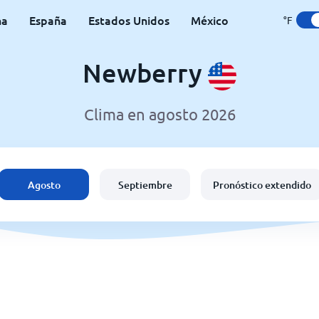
na
España
Estados Unidos
México
°F
Newberry
Clima en agosto 2026
Agosto
Septiembre
Pronóstico extendido