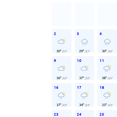
2
3
4
30
°
29
°
30
°
/
21
°
/
21
°
/
20
°
9
10
11
36
°
37
°
38
°
/
22
°
/
22
°
/
23
°
16
17
18
37
°
34
°
33
°
/
23
°
/
23
°
/
23
°
23
24
25