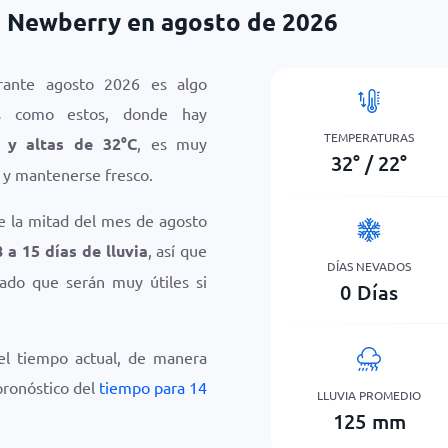
 Newberry en agosto de 2026
ante agosto 2026 es algo
os como estos, donde hay
TEMPERATURAS
y altas de
32
°
C
, es muy
32
°
/
22
°
y mantenerse fresco.
e la mitad del mes de agosto
8 a 15 días de lluvia
, así que
DÍAS NEVADOS
dado que serán muy útiles si
0
Días
el tiempo actual, de manera
 pronóstico del
tiempo para 14
LLUVIA PROMEDIO
125
mm