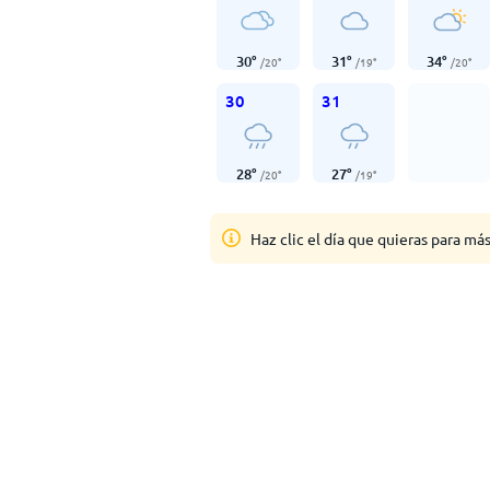
30
°
31
°
34
°
/
20
°
/
19
°
/
20
°
30
31
28
°
27
°
/
20
°
/
19
°
Haz clic el día que quieras para má