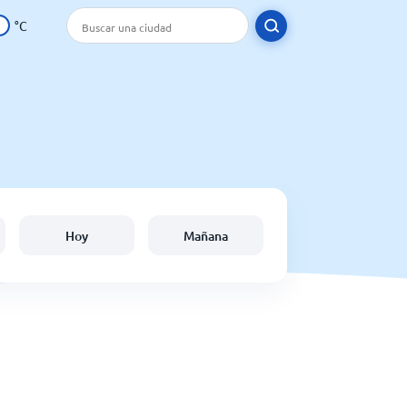
°C
Hoy
Mañana