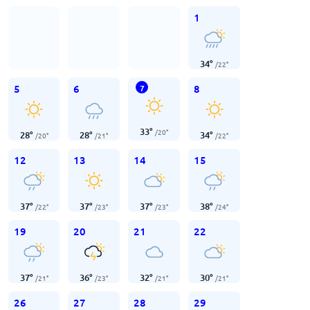
1
34
°
/
22
°
5
6
8
7
33
°
/
20
°
28
°
28
°
34
°
/
20
°
/
21
°
/
22
°
12
13
14
15
37
°
37
°
37
°
38
°
/
22
°
/
23
°
/
23
°
/
24
°
19
20
21
22
37
°
36
°
32
°
30
°
/
21
°
/
23
°
/
21
°
/
21
°
26
27
28
29