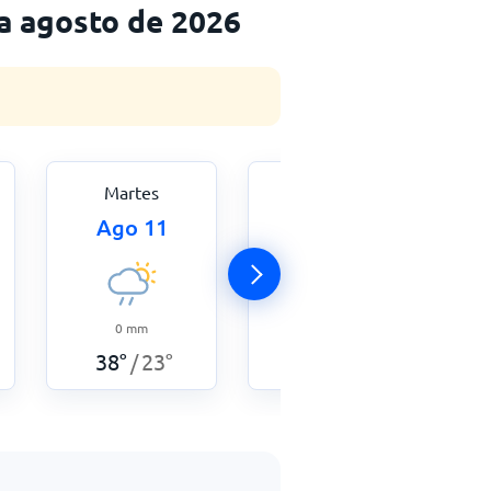
a agosto de 2026
Martes
Miércoles
Ago 11
Ago 12
0
mm
0
mm
38
°
23
°
37
°
22
°
/
/