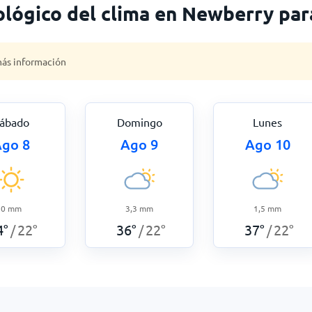
lógico del clima en Newberry par
 más información
ábado
Domingo
Lunes
go 8
Ago 9
Ago 10
0
mm
3,3
mm
1,5
mm
4
°
22
°
36
°
22
°
37
°
22
°
/
/
/