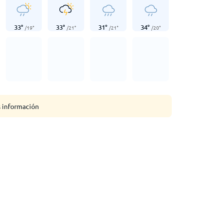
33
°
33
°
31
°
34
°
/
19
°
/
21
°
/
21
°
/
20
°
s información