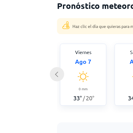
Pronóstico meteoro
Haz clic el día que quieras para
Viernes
S
Ago 7
A
0
mm
33
°
20
°
3
/