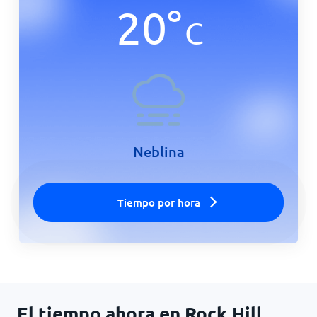
20
°
C
Inicio
Neblina
Tiempo por hora
El tiempo ahora en Rock Hill