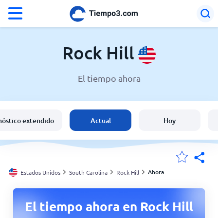
°F
°C
Rock Hill
El tiempo ahora
El clima en Rock Hill
Estados Unidos
nóstico extendido
Actual
Hoy
España
Argentina
Ahora
Estados Unidos
South Carolina
Rock Hill
Mis ubicaciones
El tiempo ahora en Rock Hill