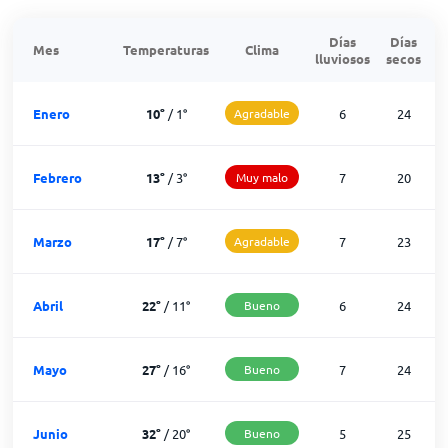
Días
Días
Mes
Temperaturas
Clima
lluviosos
secos
n
Enero
10
°
/
1
°
Agradable
6
24
Febrero
13
°
/
3
°
Muy malo
7
20
Marzo
17
°
/
7
°
Agradable
7
23
Abril
22
°
/
11
°
Bueno
6
24
Mayo
27
°
/
16
°
Bueno
7
24
Junio
32
°
/
20
°
Bueno
5
25