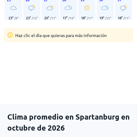
23
°
23
°
20
°
17
°
18
°
19
°
18
°
/
9
°
/
12
°
/
11
°
/
10
°
/
11
°
/
12
°
/
11
°
Haz clic el día que quieras para más información
Clima promedio en Spartanburg en
octubre de 2026