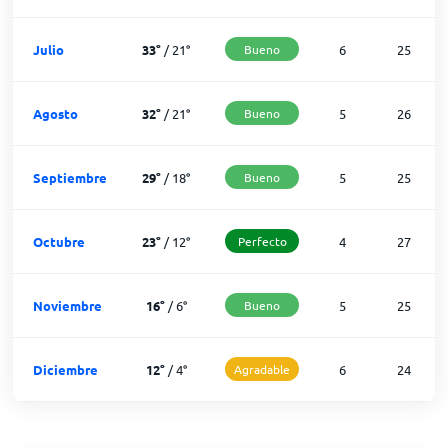
Julio
33
°
/
21
°
Bueno
6
25
Agosto
32
°
/
21
°
Bueno
5
26
Septiembre
29
°
/
18
°
Bueno
5
25
Octubre
23
°
/
12
°
Perfecto
4
27
Noviembre
16
°
/
6
°
Bueno
5
25
Diciembre
12
°
/
4
°
Agradable
6
24