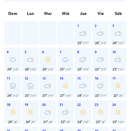
Dom
Lun
Mar
Mié
Jue
Vie
Sáb
1
2
3
25
°
26
°
26
°
/
17
°
/
15
°
/
15
°
4
5
6
7
8
9
10
24
°
26
°
24
°
25
°
22
°
22
°
23
°
/
14
°
/
16
°
/
16
°
/
15
°
/
15
°
/
12
°
/
13
°
11
12
13
14
15
16
17
24
°
25
°
27
°
27
°
24
°
22
°
22
°
/
12
°
/
13
°
/
14
°
/
14
°
/
12
°
/
11
°
/
9
°
18
19
20
21
22
23
24
20
°
20
°
21
°
23
°
24
°
23
°
23
°
/
8
°
/
9
°
/
8
°
/
9
°
/
10
°
/
8
°
/
10
°
25
26
27
28
29
30
31