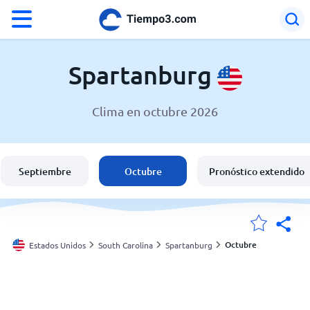
°F
°C
Spartanburg
Clima en octubre 2026
El clima en Spartanburg
Estados Unidos
Septiembre
Octubre
Pronóstico extendido
España
Argentina
Octubre
Estados Unidos
South Carolina
Spartanburg
Mis ubicaciones