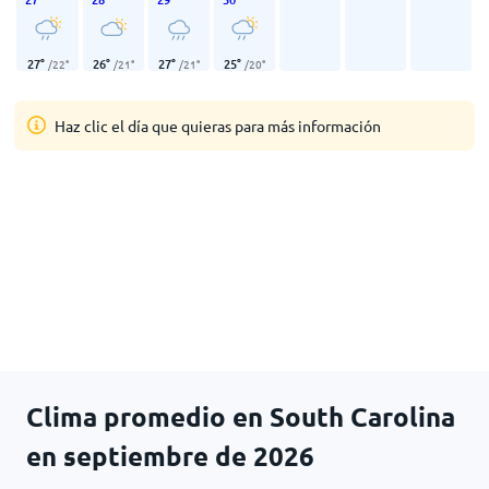
27
°
26
°
27
°
25
°
/
22
°
/
21
°
/
21
°
/
20
°
Haz clic el día que quieras para más información
Clima promedio en South Carolina
en septiembre de 2026