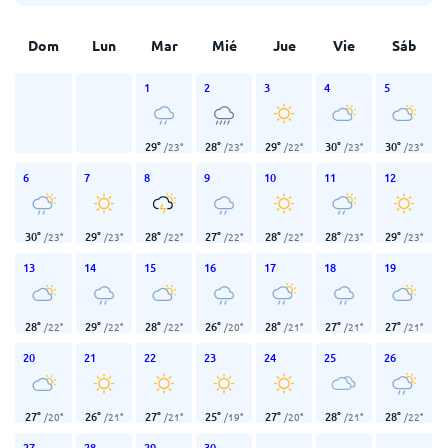
Dom
Lun
Mar
Mié
Jue
Vie
Sáb
1
2
3
4
5
29
°
28
°
29
°
30
°
30
°
/
23
°
/
23
°
/
22
°
/
23
°
/
23
°
6
7
8
9
10
11
12
30
°
29
°
28
°
27
°
28
°
28
°
29
°
/
23
°
/
23
°
/
22
°
/
22
°
/
22
°
/
23
°
/
23
°
13
14
15
16
17
18
19
28
°
29
°
28
°
26
°
28
°
27
°
27
°
/
22
°
/
22
°
/
22
°
/
20
°
/
21
°
/
21
°
/
21
°
20
21
22
23
24
25
26
27
°
26
°
27
°
25
°
27
°
28
°
28
°
/
20
°
/
21
°
/
21
°
/
19
°
/
20
°
/
21
°
/
22
°
27
28
29
30