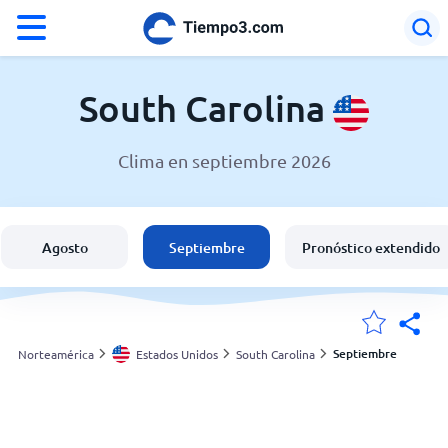
°F
°C
South Carolina
Clima en septiembre 2026
El clima en South Carolina
Estados Unidos
Agosto
Septiembre
Pronóstico extendido
España
Argentina
Septiembre
Norteamérica
Estados Unidos
South Carolina
Mis ubicaciones