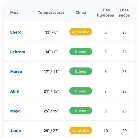
Días
Días
Mes
Temperaturas
Clima
lluviosos
secos
n
Enero
12
°
/
6
°
Agradable
5
25
Febrero
14
°
/
8
°
Bueno
5
23
Marzo
17
°
/
11
°
Bueno
6
25
Abril
21
°
/
15
°
Bueno
5
25
Mayo
25
°
/
19
°
Bueno
8
23
Junio
29
°
/
23
°
Agradable
10
20