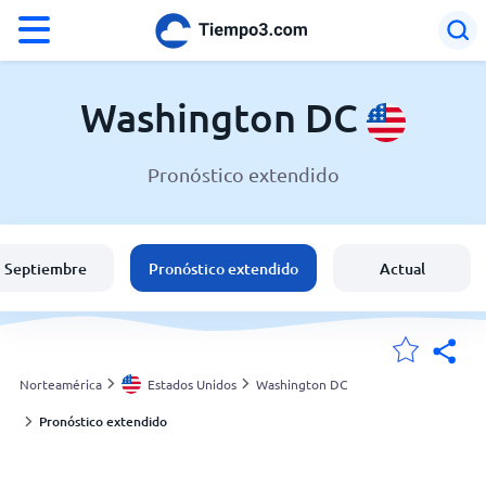
°F
°C
Washington DC
Pronóstico extendido
El clima en Washington DC
Estados Unidos
Septiembre
Pronóstico extendido
Actual
España
Argentina
Norteamérica
Estados Unidos
Washington DC
Pronóstico extendido
Mis ubicaciones