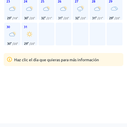
23
24
25
26
27
28
29
29
°
30
°
32
°
31
°
32
°
31
°
29
°
/
19
°
/
20
°
/
21
°
/
20
°
/
20
°
/
21
°
/
20
°
30
31
30
°
29
°
/
20
°
/
20
°
Haz clic el día que quieras para más información