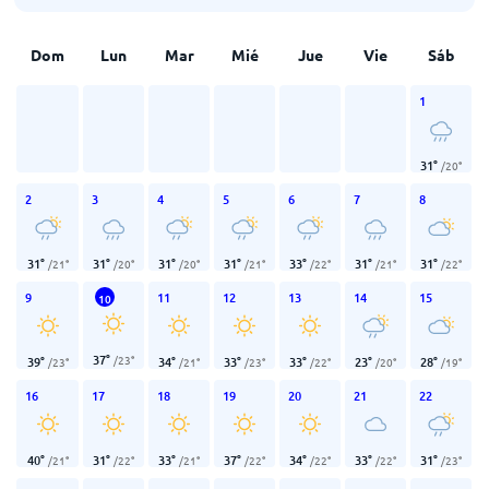
Dom
Lun
Mar
Mié
Jue
Vie
Sáb
1
31
°
/
20
°
2
3
4
5
6
7
8
31
°
31
°
31
°
31
°
33
°
31
°
31
°
/
21
°
/
20
°
/
20
°
/
21
°
/
22
°
/
21
°
/
22
°
9
11
12
13
14
15
10
37
°
/
23
°
39
°
34
°
33
°
33
°
23
°
28
°
/
23
°
/
21
°
/
23
°
/
22
°
/
20
°
/
19
°
16
17
18
19
20
21
22
40
°
31
°
33
°
37
°
34
°
33
°
31
°
/
21
°
/
22
°
/
21
°
/
22
°
/
22
°
/
22
°
/
23
°