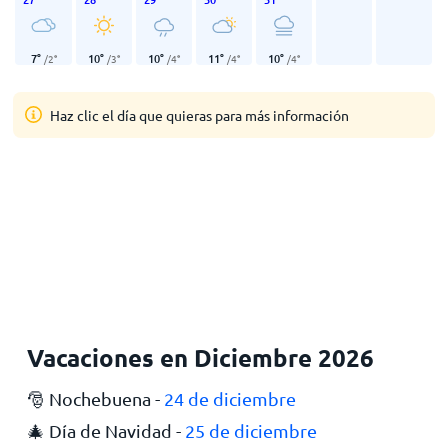
7
°
10
°
10
°
11
°
10
°
/
2
°
/
3
°
/
4
°
/
4
°
/
4
°
Haz clic el día que quieras para más información
Vacaciones en Diciembre 2026
🎅 Nochebuena -
24 de diciembre
🎄 Día de Navidad -
25 de diciembre