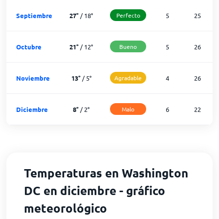
Septiembre
27
°
/
18
°
Perfecto
5
25
Octubre
21
°
/
12
°
Bueno
5
26
Noviembre
13
°
/
5
°
Agradable
4
26
Diciembre
8
°
/
2
°
Malo
6
22
Temperaturas en Washington
DC en diciembre - gráfico
meteorológico