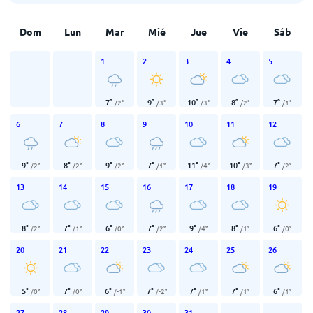
Dom
Lun
Mar
Mié
Jue
Vie
Sáb
1
2
3
4
5
7
°
9
°
10
°
8
°
7
°
/
2
°
/
3
°
/
3
°
/
2
°
/
1
°
6
7
8
9
10
11
12
9
°
8
°
9
°
7
°
11
°
10
°
7
°
/
2
°
/
2
°
/
2
°
/
1
°
/
4
°
/
3
°
/
2
°
13
14
15
16
17
18
19
8
°
7
°
6
°
7
°
9
°
8
°
6
°
/
2
°
/
1
°
/
0
°
/
2
°
/
4
°
/
1
°
/
0
°
20
21
22
23
24
25
26
5
°
7
°
6
°
7
°
7
°
7
°
6
°
/
0
°
/
0
°
/
-1
°
/
-2
°
/
1
°
/
1
°
/
1
°
27
28
29
30
31