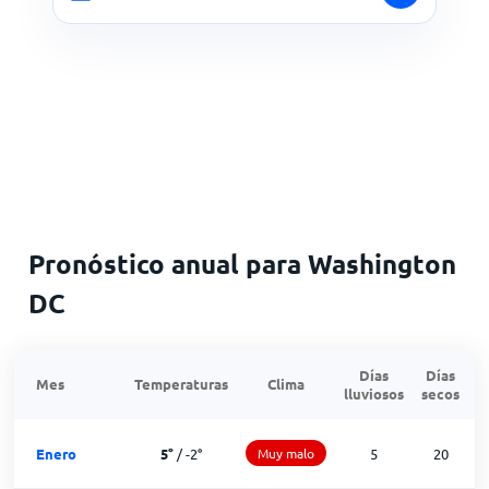
Pronóstico anual para Washington
DC
Días
Días
Mes
Temperaturas
Clima
lluviosos
secos
n
Enero
5
°
/
-2
°
Muy malo
5
20