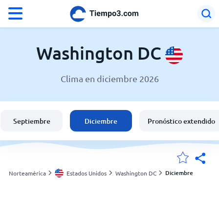
°F
°C
Washington DC
Clima en diciembre 2026
El clima en Washington DC
Estados Unidos
Septiembre
Diciembre
Pronóstico extendido
España
Argentina
Diciembre
Norteamérica
Estados Unidos
Washington DC
Mis ubicaciones