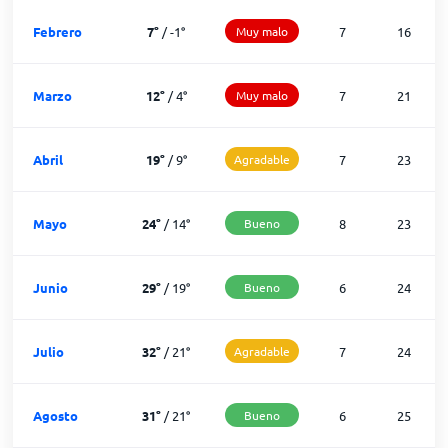
Febrero
7
°
/
-1
°
Muy malo
7
16
Marzo
12
°
/
4
°
Muy malo
7
21
Abril
19
°
/
9
°
Agradable
7
23
Mayo
24
°
/
14
°
Bueno
8
23
Junio
29
°
/
19
°
Bueno
6
24
Julio
32
°
/
21
°
Agradable
7
24
Agosto
31
°
/
21
°
Bueno
6
25