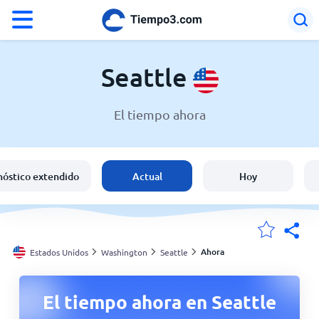
°F
°C
Seattle
El tiempo ahora
El clima en Seattle
Estados Unidos
nóstico extendido
Actual
Hoy
España
Argentina
Ahora
Estados Unidos
Washington
Seattle
Mis ubicaciones
El tiempo ahora en Seattle