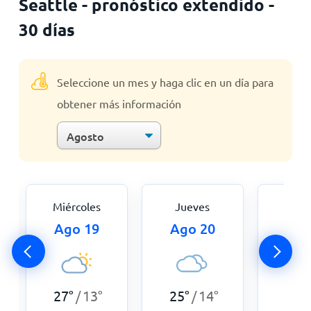
Seattle - pronóstico extendido -
30 días
Seleccione un mes y haga clic en un día para
obtener más información
Miércoles
Jueves
Vie
Ago 19
Ago 20
Ago
24
°
27
°
13
°
25
°
14
°
/
/