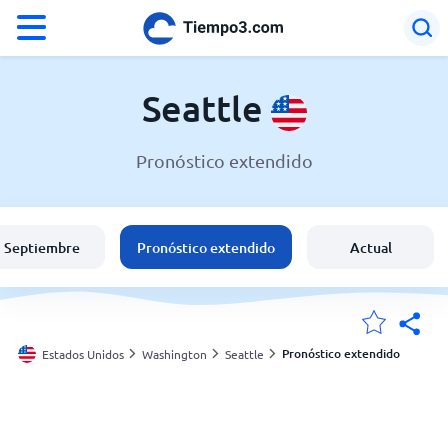
°F
°C
Seattle
Pronóstico extendido
El clima en Seattle
Estados Unidos
Septiembre
Pronóstico extendido
Actual
España
Argentina
Pronóstico extendido
Estados Unidos
Washington
Seattle
Mis ubicaciones