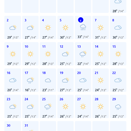
28
°
/
14
°
2
3
4
5
7
8
6
33
°
/
14
°
29
°
27
°
27
°
30
°
31
°
30
°
/
15
°
/
14
°
/
14
°
/
13
°
/
13
°
/
13
°
9
10
11
12
13
14
15
29
°
29
°
28
°
25
°
22
°
25
°
28
°
/
12
°
/
12
°
/
13
°
/
12
°
/
14
°
/
12
°
/
13
°
16
17
18
19
20
21
22
20
°
16
°
23
°
27
°
25
°
24
°
25
°
/
14
°
/
13
°
/
11
°
/
13
°
/
14
°
/
13
°
/
12
°
23
24
25
26
27
28
29
25
°
25
°
27
°
26
°
24
°
26
°
25
°
/
12
°
/
13
°
/
14
°
/
13
°
/
14
°
/
13
°
/
13
°
30
31