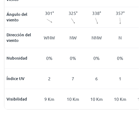
346
°
184
°
301
°
325
°
338
°
357
°
Ángulo del
viento
Dirección del
NNW
S
WNW
NW
NNW
N
viento
2
%
Nubosidad
0
%
0
%
0
%
0
%
0
%
0
Índice UV
0
2
7
6
1
Km
Visibilidad
8
Km
9
Km
10
Km
10
Km
10
Km