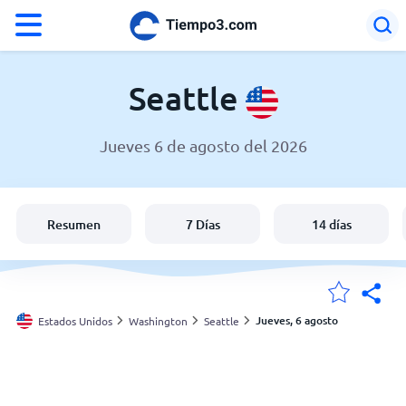
°F
°C
Seattle
Jueves 6 de agosto del 2026
El clima en Seattle
Estados Unidos
Resumen
7 Días
14 días
España
Argentina
Jueves, 6 agosto
Estados Unidos
Washington
Seattle
Mis ubicaciones