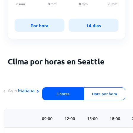
0
mm
0
mm
0
mm
0
mm
Por hora
14 días
Clima por horas en Seattle
Ayer
Mañana
3 horas
Hora por hora
3:00
06:00
09:00
12:00
15:00
18:00