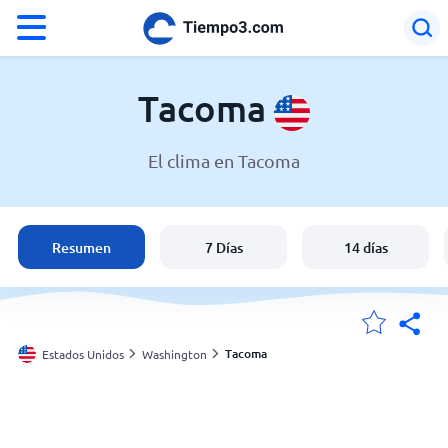
°F
°C
Tacoma
El clima en Tacoma
El clima en Tacoma
Estados Unidos
Resumen
7 Días
14 días
España
Argentina
Tacoma
Estados Unidos
Washington
Mis ubicaciones