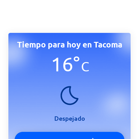
Tiempo para hoy en Tacoma
16
°
C
Despejado