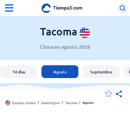
°F
°C
Tacoma
Clima en agosto 2026
El clima en Tacoma
Estados Unidos
14 días
Agosto
Septiembre
España
Argentina
Agosto
Estados Unidos
Washington
Tacoma
Mis ubicaciones