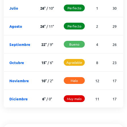
Julio
26
°
/
10
°
Perfecto
1
30
Agosto
26
°
/
11
°
Perfecto
2
29
Septiembre
22
°
/
9
°
Bueno
4
26
Octubre
15
°
/
6
°
Agradable
8
23
Noviembre
10
°
/
2
°
Malo
12
17
Diciembre
6
°
/
0
°
Muy malo
11
17