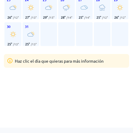
26
°
27
°
29
°
28
°
25
°
25
°
26
°
/
12
°
/
13
°
/
15
°
/
14
°
/
14
°
/
12
°
/
12
°
30
31
25
°
25
°
/
13
°
/
13
°
Haz clic el día que quieras para más información