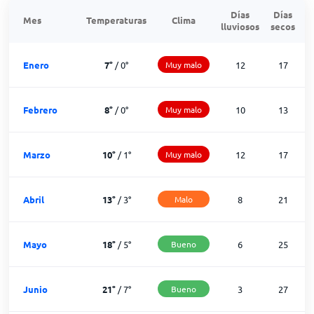
Días
Días
Mes
Temperaturas
Clima
lluviosos
secos
n
Enero
7
°
/
0
°
Muy malo
12
17
Febrero
8
°
/
0
°
Muy malo
10
13
Marzo
10
°
/
1
°
Muy malo
12
17
Abril
13
°
/
3
°
Malo
8
21
Mayo
18
°
/
5
°
Bueno
6
25
Junio
21
°
/
7
°
Bueno
3
27