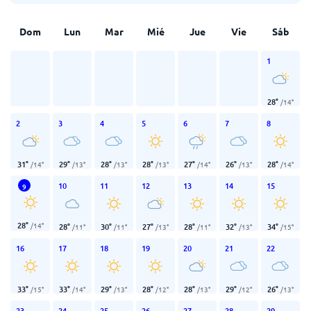
Dom
Lun
Mar
Mié
Jue
Vie
Sáb
1
28
°
/
14
°
2
3
4
5
6
7
8
31
°
29
°
28
°
28
°
27
°
26
°
28
°
/
14
°
/
13
°
/
13
°
/
13
°
/
14
°
/
13
°
/
14
°
10
11
12
13
14
15
9
28
°
/
14
°
28
°
30
°
27
°
28
°
32
°
34
°
/
11
°
/
11
°
/
13
°
/
11
°
/
13
°
/
15
°
16
17
18
19
20
21
22
33
°
33
°
29
°
28
°
28
°
29
°
26
°
/
15
°
/
14
°
/
13
°
/
12
°
/
13
°
/
12
°
/
13
°
23
24
25
26
27
28
29