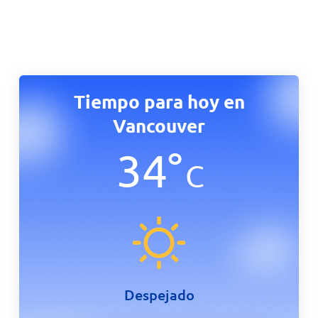
Tiempo para hoy en
Vancouver
34
°
C
Despejado