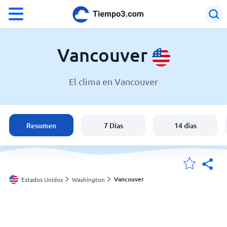
°F
°C
Vancouver
El clima en Vancouver
El clima en Vancouver
Estados Unidos
Resumen
7 Días
14 días
España
Argentina
Vancouver
Estados Unidos
Washington
Mis ubicaciones