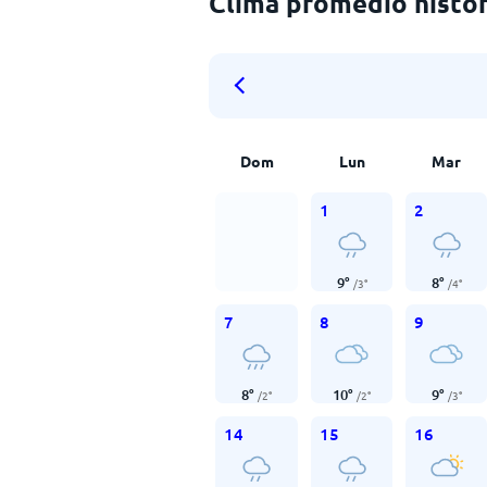
Clima promedio histór
Dom
Lun
Mar
1
2
9
°
8
°
/
3
°
/
4
°
7
8
9
8
°
10
°
9
°
/
2
°
/
2
°
/
3
°
14
15
16