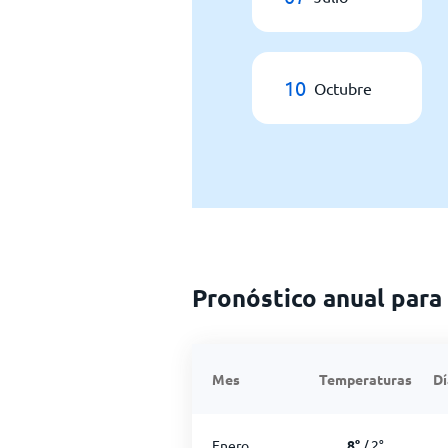
10
Octubre
Pronóstico anual para
Mes
Temperaturas
Dí
Enero
8
°
/
2
°