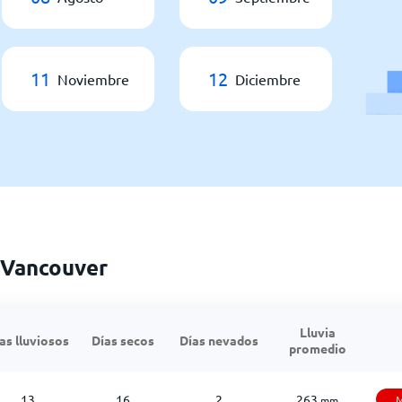
11
12
Noviembre
Diciembre
 Vancouver
Lluvia
as lluviosos
Días secos
Días nevados
promedio
13
16
2
263
M
mm