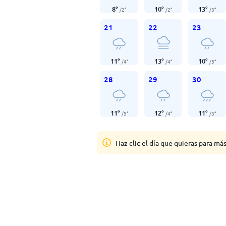
8
°
10
°
13
°
/
2
°
/
2
°
/
3
°
21
22
23
11
°
13
°
10
°
/
4
°
/
4
°
/
5
°
28
29
30
11
°
12
°
11
°
/
5
°
/
4
°
/
3
°
Haz clic el día que quieras para má