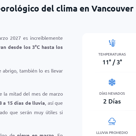
orológico del clima en Vancouver
rzo 2027 es increíblemente
van desde los
3
°
C
hasta los
TEMPERATURAS
11
°
/
3
°
abrigo, también lo es llevar
te la mitad del mes de marzo
DÍAS NEVADOS
2
Días
8 a 15 días de lluvia
, así que
dado que serán muy útiles si
LLUVIA PROMEDIO
algo de
nieve en marzo
. En