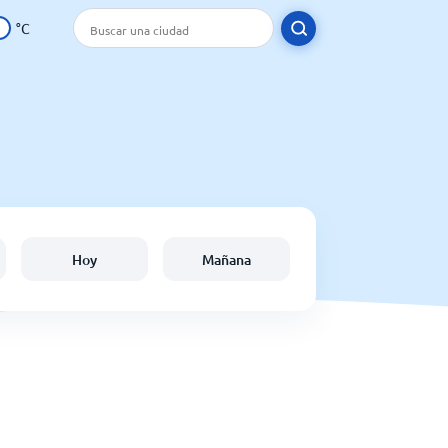
°C
Hoy
Mañana