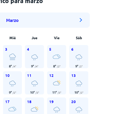
ico para marzo
Marzo
Mié
Jue
Vie
Sáb
3
4
5
6
8
°
9
°
8
°
9
°
/
4
°
/
4
°
/
2
°
/
2
°
10
11
12
13
9
°
10
°
11
°
10
°
/
2
°
/
3
°
/
3
°
/
2
°
17
18
19
20