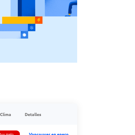
Clima
Detalles
Vancouver en enero
uy malo