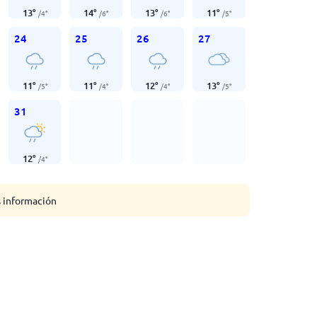
13
°
14
°
13
°
11
°
/
4
°
/
6
°
/
6
°
/
5
°
24
25
26
27
11
°
11
°
12
°
13
°
/
5
°
/
4
°
/
4
°
/
5
°
31
12
°
/
4
°
s información