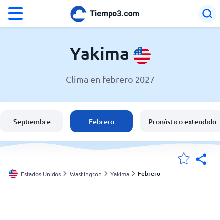
°F
°C
Yakima
Clima en febrero 2027
El clima en Yakima
Estados Unidos
Septiembre
Febrero
Pronóstico extendido
España
Argentina
Febrero
Estados Unidos
Washington
Yakima
Mis ubicaciones