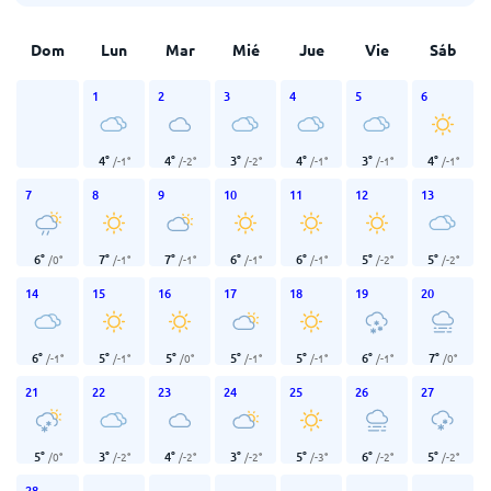
Dom
Lun
Mar
Mié
Jue
Vie
Sáb
1
2
3
4
5
6
4
°
4
°
3
°
4
°
3
°
4
°
/
-1
°
/
-2
°
/
-2
°
/
-1
°
/
-1
°
/
-1
°
7
8
9
10
11
12
13
6
°
7
°
7
°
6
°
6
°
5
°
5
°
/
0
°
/
-1
°
/
-1
°
/
-1
°
/
-1
°
/
-2
°
/
-2
°
14
15
16
17
18
19
20
6
°
5
°
5
°
5
°
5
°
6
°
7
°
/
-1
°
/
-1
°
/
0
°
/
-1
°
/
-1
°
/
-1
°
/
0
°
21
22
23
24
25
26
27
5
°
3
°
4
°
3
°
5
°
6
°
5
°
/
0
°
/
-2
°
/
-2
°
/
-2
°
/
-3
°
/
-2
°
/
-2
°
28