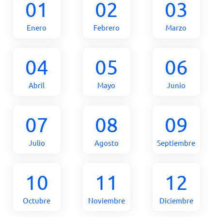
01
02
03
Enero
Febrero
Marzo
04
05
06
Abril
Mayo
Junio
07
08
09
Julio
Agosto
Septiembre
10
11
12
Octubre
Noviembre
Diciembre