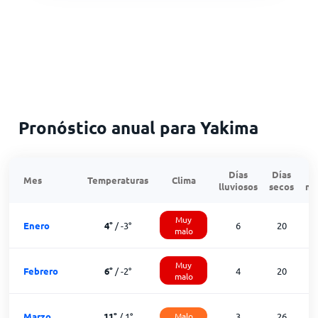
Pronóstico anual para Yakima
Días
Días
Mes
Temperaturas
Clima
lluviosos
secos
ne
Muy
Enero
4
°
/
-3
°
6
20
malo
Muy
Febrero
6
°
/
-2
°
4
20
malo
Marzo
11
°
/
1
°
Malo
3
26