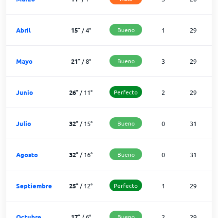
Abril
15
°
/
4
°
Bueno
1
29
Mayo
21
°
/
8
°
Bueno
3
29
Junio
26
°
/
11
°
Perfecto
2
29
Julio
32
°
/
15
°
Bueno
0
31
Agosto
32
°
/
16
°
Bueno
0
31
Septiembre
25
°
/
12
°
Perfecto
1
29
Octubre
17
°
/
6
°
Bueno
2
29