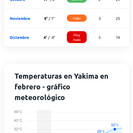
Noviembre
9
°
/
1
°
Malo
3
25
Muy
Diciembre
4
°
/
-4
°
5
19
malo
Temperaturas en Yakima en
febrero - gráfico
meteorológico