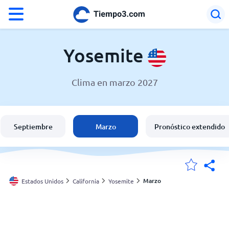
°F
°C
Yosemite
Clima en marzo 2027
El clima en Yosemite
Estados Unidos
Septiembre
Marzo
Pronóstico extendido
España
Argentina
Marzo
Estados Unidos
California
Yosemite
Mis ubicaciones