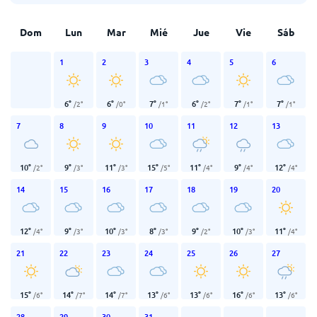
Dom
Lun
Mar
Mié
Jue
Vie
Sáb
1
2
3
4
5
6
6
°
6
°
7
°
6
°
7
°
7
°
/
2
°
/
0
°
/
1
°
/
2
°
/
1
°
/
1
°
7
8
9
10
11
12
13
10
°
9
°
11
°
15
°
11
°
9
°
12
°
/
2
°
/
3
°
/
3
°
/
5
°
/
4
°
/
4
°
/
4
°
14
15
16
17
18
19
20
12
°
9
°
10
°
8
°
9
°
10
°
11
°
/
4
°
/
3
°
/
3
°
/
3
°
/
2
°
/
3
°
/
4
°
21
22
23
24
25
26
27
15
°
14
°
14
°
13
°
13
°
16
°
13
°
/
6
°
/
7
°
/
7
°
/
6
°
/
6
°
/
6
°
/
6
°
28
29
30
31