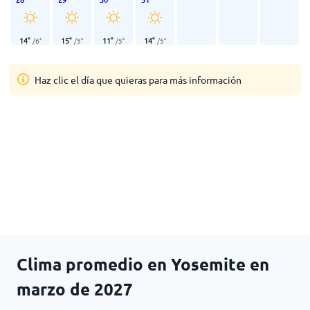
14
°
15
°
11
°
14
°
/
6
°
/
5
°
/
5
°
/
5
°
Haz clic el día que quieras para más información
Clima promedio en Yosemite en
marzo de 2027