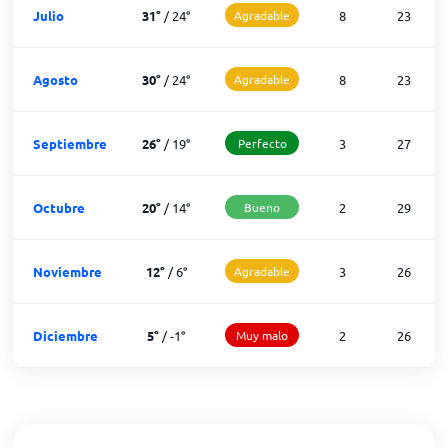
Julio
31
°
/
24
°
Agradable
8
23
Agosto
30
°
/
24
°
Agradable
8
23
Septiembre
26
°
/
19
°
Perfecto
3
27
Octubre
20
°
/
14
°
Bueno
2
29
Noviembre
12
°
/
6
°
Agradable
3
26
Diciembre
5
°
/
-1
°
Muy malo
2
26