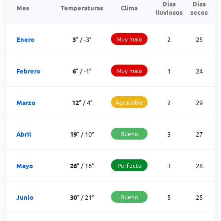
Días
Días
Mes
Temperaturas
Clima
lluviosos
secos
n
Enero
3
°
/
-3
°
Muy malo
2
25
Febrero
6
°
/
-1
°
Muy malo
1
24
Marzo
12
°
/
4
°
Agradable
2
29
Abril
19
°
/
10
°
Bueno
3
27
Mayo
26
°
/
16
°
Perfecto
3
28
Junio
30
°
/
21
°
Bueno
5
25