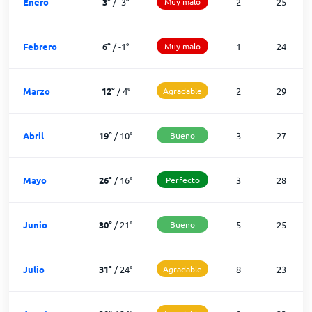
Enero
3
°
/
-3
°
Muy malo
2
25
Febrero
6
°
/
-1
°
Muy malo
1
24
Marzo
12
°
/
4
°
Agradable
2
29
Abril
19
°
/
10
°
Bueno
3
27
Mayo
26
°
/
16
°
Perfecto
3
28
Junio
30
°
/
21
°
Bueno
5
25
Julio
31
°
/
24
°
Agradable
8
23