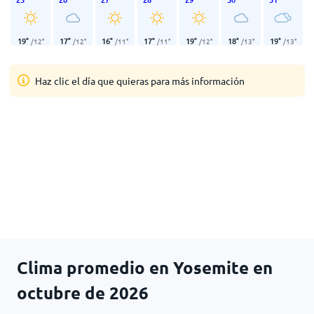
19
°
17
°
16
°
17
°
19
°
18
°
19
°
/
12
°
/
12
°
/
11
°
/
11
°
/
12
°
/
13
°
/
13
°
Haz clic el día que quieras para más información
Clima promedio en Yosemite en
octubre de 2026