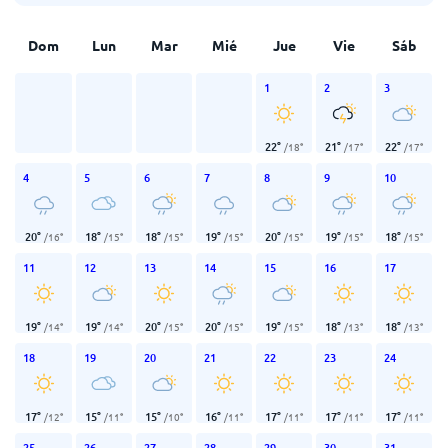
Dom
Lun
Mar
Mié
Jue
Vie
Sáb
1
2
3
22
°
21
°
22
°
/
18
°
/
17
°
/
17
°
4
5
6
7
8
9
10
20
°
18
°
18
°
19
°
20
°
19
°
18
°
/
16
°
/
15
°
/
15
°
/
15
°
/
15
°
/
15
°
/
15
°
11
12
13
14
15
16
17
19
°
19
°
20
°
20
°
19
°
18
°
18
°
/
14
°
/
14
°
/
15
°
/
15
°
/
15
°
/
13
°
/
13
°
18
19
20
21
22
23
24
17
°
15
°
15
°
16
°
17
°
17
°
17
°
/
12
°
/
11
°
/
10
°
/
11
°
/
11
°
/
11
°
/
11
°
25
26
27
28
29
30
31