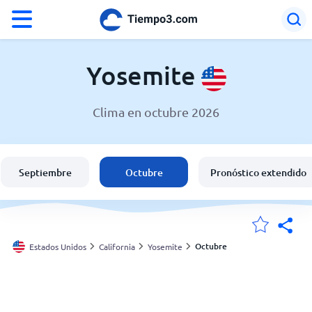
°F
°C
Yosemite
Clima en octubre 2026
El clima en Yosemite
Estados Unidos
Septiembre
Octubre
Pronóstico extendido
España
Argentina
Octubre
Estados Unidos
California
Yosemite
Mis ubicaciones