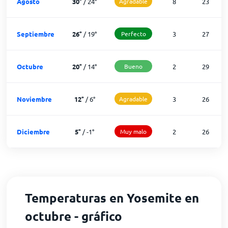
Agosto
30
°
/
24
°
Agradable
8
23
Septiembre
26
°
/
19
°
Perfecto
3
27
Octubre
20
°
/
14
°
Bueno
2
29
Noviembre
12
°
/
6
°
Agradable
3
26
Diciembre
5
°
/
-1
°
Muy malo
2
26
Temperaturas en Yosemite en
octubre - gráfico