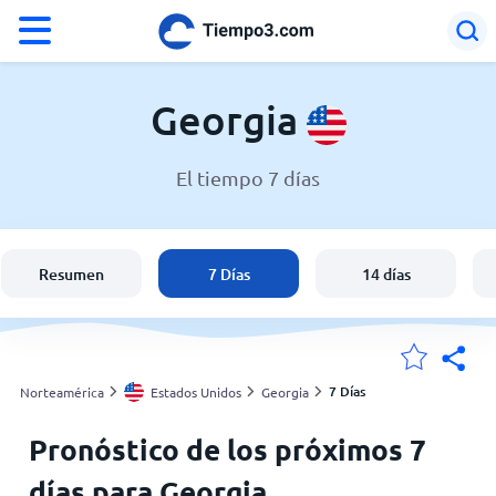
°F
°C
Georgia
El tiempo 7 días
El clima en Georgia
Estados Unidos
Resumen
7 Días
14 días
España
Argentina
7 Días
Norteamérica
Estados Unidos
Georgia
Pronóstico de los próximos 7
Mis ubicaciones
días para Georgia