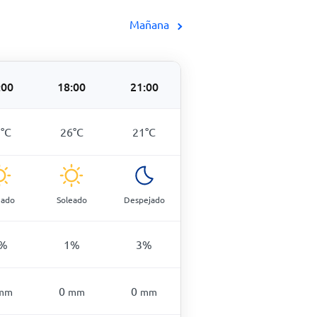
Mañana
:00
18:00
21:00
7
°
C
26
°
C
21
°
C
eado
Soleado
Despejado
%
1
%
3
%
0
0
mm
mm
mm