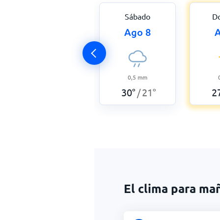
Sábado
D
Ago 8
A
0,5
mm
30
°
21
°
2
/
El clima para ma