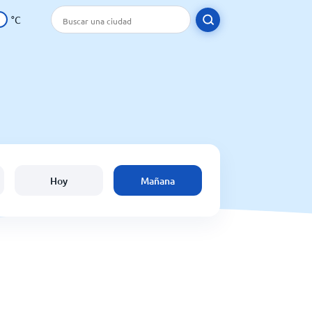
°C
Hoy
Mañana