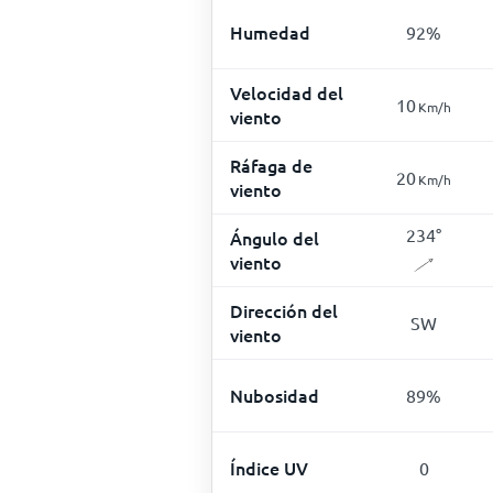
Humedad
92
%
Velocidad del
10
Km/h
viento
Ráfaga de
20
Km/h
viento
234
°
Ángulo del
viento
Dirección del
SW
viento
Nubosidad
89
%
Índice UV
0