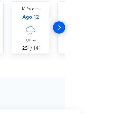
Miércoles
Jueves
Ago 12
Ago 13
1,8
mm
0
mm
25
°
14
°
24
°
16
°
/
/