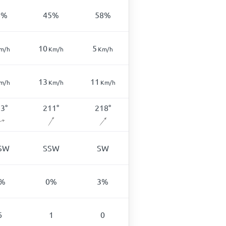
8
%
45
%
58
%
10
5
m/h
Km/h
Km/h
13
11
m/h
Km/h
Km/h
53
°
211
°
218
°
SW
SSW
SW
%
0
%
3
%
6
1
0