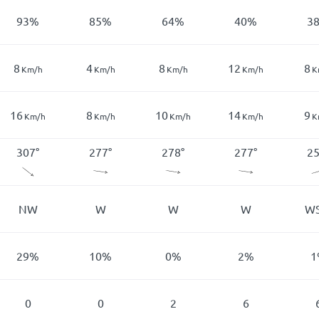
93
%
85
%
64
%
40
%
3
8
4
8
12
8
Km/h
Km/h
Km/h
Km/h
K
16
8
10
14
9
Km/h
Km/h
Km/h
Km/h
K
307
°
277
°
278
°
277
°
2
NW
W
W
W
W
29
%
10
%
0
%
2
%
1
0
0
2
6