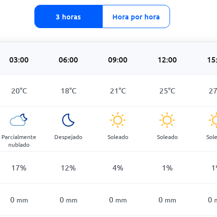
3 horas
Hora por hora
03:00
06:00
09:00
12:00
15
20
°
C
18
°
C
21
°
C
25
°
C
2
Parcialmente
Despejado
Soleado
Soleado
Sol
nublado
17
%
12
%
4
%
1
%
1
0
0
0
0
0
mm
mm
mm
mm