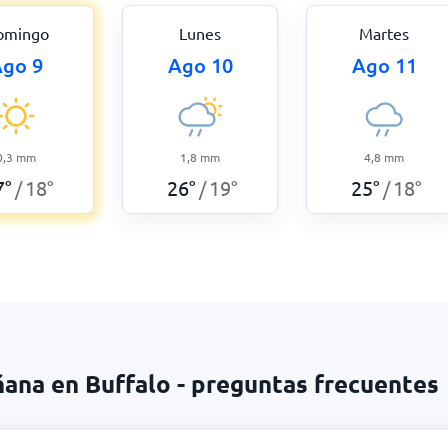
omingo
Lunes
Martes
go 9
Ago 10
Ago 11
0,3
mm
1,8
mm
4,8
mm
7
°
18
°
26
°
19
°
25
°
18
°
/
/
/
ñana en Buffalo - preguntas frecuentes