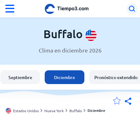
°F
°C
Buffalo
Clima en diciembre 2026
El clima en Buffalo
Estados Unidos
Septiembre
Diciembre
Pronóstico extendido
España
Argentina
Diciembre
Estados Unidos
Nueva York
Buffalo
Mis ubicaciones