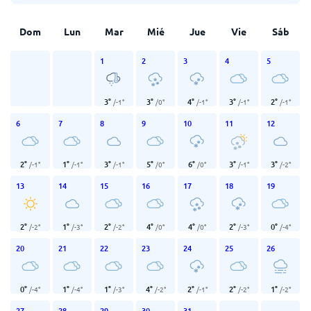
Dom
Lun
Mar
Mié
Jue
Vie
Sáb
1
2
3
4
5
3
°
3
°
4
°
3
°
2
°
/
-1
°
/
0
°
/
-1
°
/
-1
°
/
-1
°
6
7
8
9
10
11
12
2
°
1
°
3
°
5
°
6
°
3
°
3
°
/
-1
°
/
-1
°
/
-1
°
/
0
°
/
0
°
/
-1
°
/
-2
°
13
14
15
16
17
18
19
2
°
1
°
2
°
4
°
4
°
2
°
0
°
/
-2
°
/
-3
°
/
-2
°
/
0
°
/
0
°
/
-3
°
/
-4
°
20
21
22
23
24
25
26
0
°
1
°
1
°
4
°
2
°
2
°
1
°
/
-4
°
/
-4
°
/
-3
°
/
-2
°
/
-1
°
/
-2
°
/
-2
°
27
28
29
30
31