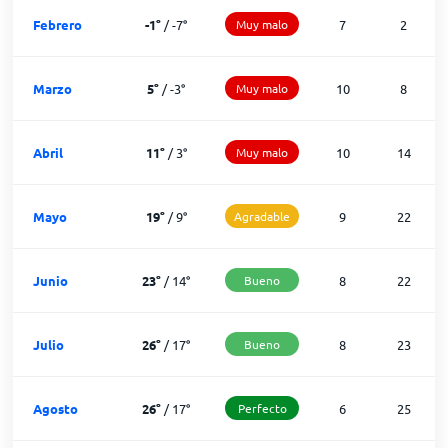
Febrero
-1
°
/
-7
°
Muy malo
7
2
Marzo
5
°
/
-3
°
Muy malo
10
8
Abril
11
°
/
3
°
Muy malo
10
14
Mayo
19
°
/
9
°
Agradable
9
22
Junio
23
°
/
14
°
Bueno
8
22
Julio
26
°
/
17
°
Bueno
8
23
Agosto
26
°
/
17
°
Perfecto
6
25