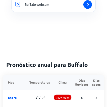
Buffalo webcam
Pronóstico anual para Buffalo
Días
Días
Mes
Temperaturas
Clima
lluviosos
secos
n
Enero
-2
°
/
-7
°
Muy malo
6
4