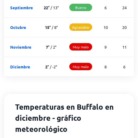
Septiembre
22
°
/
13
°
Bueno
6
24
Octubre
15
°
/
8
°
Agradable
10
20
Noviembre
7
°
/
2
°
Muy malo
9
11
Diciembre
2
°
/
-2
°
Muy malo
8
6
Temperaturas en Buffalo en
diciembre - gráfico
meteorológico