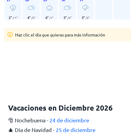
2
°
4
°
6
°
5
°
3
°
/
-1
°
/
0
°
/
1
°
/
0
°
/
0
°
Haz clic el día que quieras para más información
Vacaciones en Diciembre 2026
🎅 Nochebuena -
24 de diciembre
🎄 Día de Navidad -
25 de diciembre