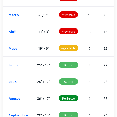
Marzo
5
°
/
-3
°
Muy malo
10
8
Abril
11
°
/
3
°
Muy malo
10
14
Mayo
19
°
/
9
°
Agradable
9
22
Junio
23
°
/
14
°
Bueno
8
22
Julio
26
°
/
17
°
Bueno
8
23
Agosto
26
°
/
17
°
Perfecto
6
25
Septiembre
22
°
/
13
°
Bueno
6
24