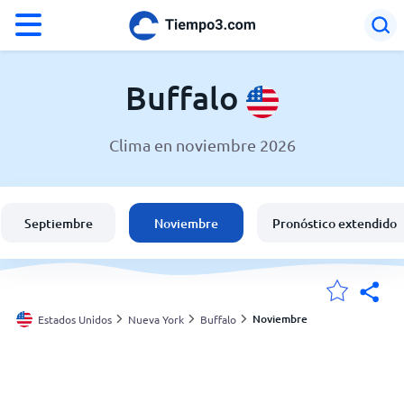
°F
°C
Buffalo
Clima en noviembre 2026
El clima en Buffalo
Estados Unidos
Septiembre
Noviembre
Pronóstico extendido
España
Argentina
Noviembre
Estados Unidos
Nueva York
Buffalo
Mis ubicaciones