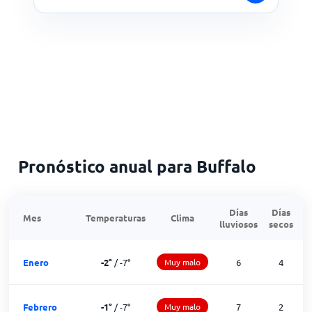
Pronóstico anual para Buffalo
Días
Días
Mes
Temperaturas
Clima
lluviosos
secos
n
Enero
-2
°
/
-7
°
Muy malo
6
4
Febrero
-1
°
/
-7
°
Muy malo
7
2