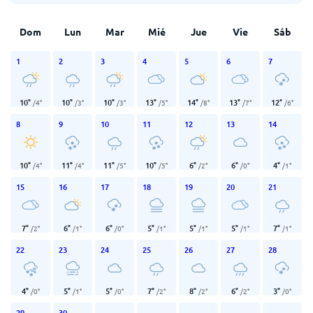
Dom
Lun
Mar
Mié
Jue
Vie
Sáb
1
2
3
4
5
6
7
10
°
10
°
10
°
13
°
14
°
13
°
12
°
/
4
°
/
3
°
/
3
°
/
5
°
/
8
°
/
7
°
/
6
°
8
9
10
11
12
13
14
10
°
11
°
11
°
10
°
6
°
6
°
4
°
/
4
°
/
4
°
/
5
°
/
5
°
/
2
°
/
0
°
/
1
°
15
16
17
18
19
20
21
7
°
6
°
6
°
5
°
5
°
5
°
7
°
/
2
°
/
1
°
/
0
°
/
1
°
/
1
°
/
1
°
/
1
°
22
23
24
25
26
27
28
4
°
5
°
5
°
7
°
8
°
6
°
3
°
/
0
°
/
1
°
/
0
°
/
2
°
/
2
°
/
2
°
/
0
°
29
30