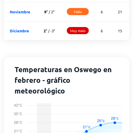
Noviembre
9
°
/
2
°
Malo
6
21
Diciembre
2
°
/
-3
°
Muy malo
6
15
Temperaturas en Oswego en
febrero - gráfico
meteorológico