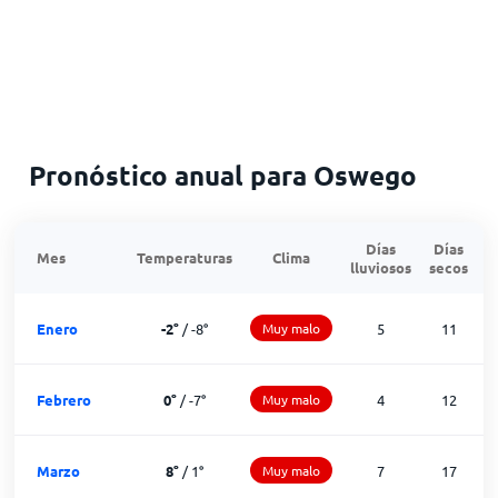
Pronóstico anual para Oswego
Días
Días
Mes
Temperaturas
Clima
lluviosos
secos
n
Enero
-2
°
/
-8
°
Muy malo
5
11
Febrero
0
°
/
-7
°
Muy malo
4
12
Marzo
8
°
/
1
°
Muy malo
7
17