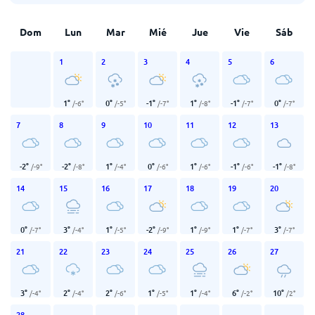
Dom
Lun
Mar
Mié
Jue
Vie
Sáb
1
2
3
4
5
6
1
°
0
°
-1
°
1
°
-1
°
0
°
/
-6
°
/
-5
°
/
-7
°
/
-8
°
/
-7
°
/
-7
°
7
8
9
10
11
12
13
-2
°
-2
°
1
°
0
°
1
°
-1
°
-1
°
/
-9
°
/
-8
°
/
-4
°
/
-6
°
/
-6
°
/
-6
°
/
-8
°
14
15
16
17
18
19
20
0
°
3
°
1
°
-2
°
1
°
1
°
3
°
/
-7
°
/
-4
°
/
-5
°
/
-9
°
/
-9
°
/
-7
°
/
-7
°
21
22
23
24
25
26
27
3
°
2
°
2
°
1
°
1
°
6
°
10
°
/
-4
°
/
-4
°
/
-6
°
/
-5
°
/
-4
°
/
-2
°
/
2
°
28