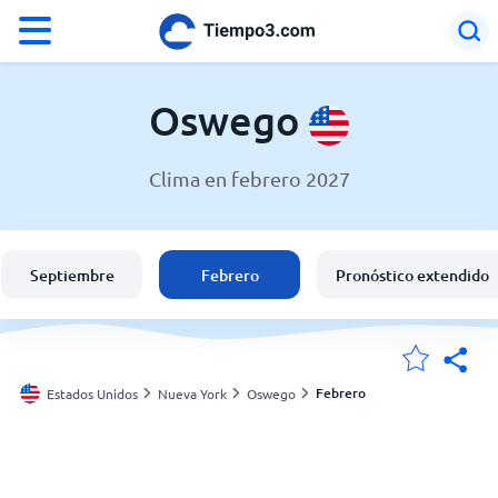
°F
°C
Oswego
Clima en febrero 2027
El clima en Oswego
Estados Unidos
Septiembre
Febrero
Pronóstico extendido
España
Argentina
Febrero
Estados Unidos
Nueva York
Oswego
Mis ubicaciones