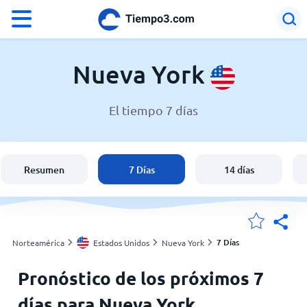
°F
°C
Nueva York
El tiempo 7 días
El clima en Nueva York
Estados Unidos
Resumen
7 Días
14 días
España
Argentina
7 Días
Norteamérica
Estados Unidos
Nueva York
Pronóstico de los próximos 7
Mis ubicaciones
días para Nueva York