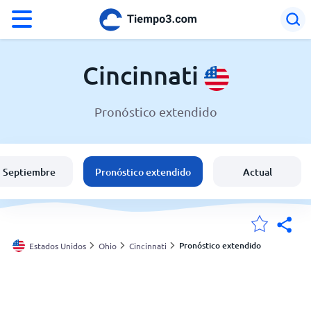
°F
°C
Cincinnati
Pronóstico extendido
El clima en Cincinnati
Estados Unidos
Septiembre
Pronóstico extendido
Actual
España
Argentina
Pronóstico extendido
Estados Unidos
Ohio
Cincinnati
Mis ubicaciones