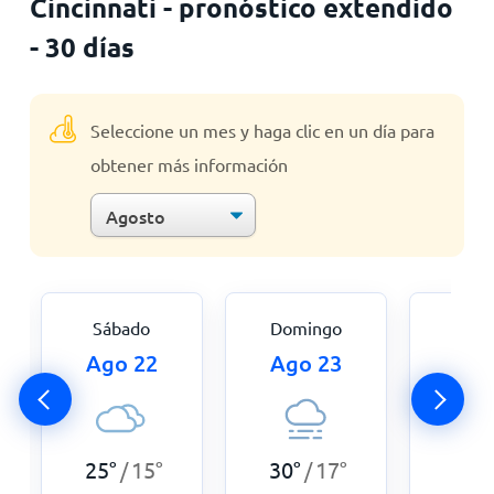
Cincinnati - pronóstico extendido
- 30 días
Seleccione un mes y haga clic en un día para
obtener más información
Sábado
Domingo
Lu
Ago 22
Ago 23
Ago
31
°
25
°
15
°
30
°
17
°
/
/