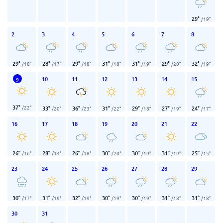
29
°
/
19
°
2
3
4
5
6
7
8
29
°
28
°
29
°
31
°
31
°
29
°
32
°
/
18
°
/
17
°
/
18
°
/
18
°
/
19
°
/
20
°
/
19
°
10
11
12
13
14
15
9
37
°
/
22
°
33
°
36
°
31
°
29
°
27
°
24
°
/
20
°
/
23
°
/
22
°
/
18
°
/
19
°
/
17
°
16
17
18
19
20
21
22
26
°
28
°
26
°
30
°
30
°
31
°
25
°
/
16
°
/
14
°
/
18
°
/
20
°
/
19
°
/
19
°
/
15
°
23
24
25
26
27
28
29
30
°
31
°
32
°
30
°
30
°
31
°
31
°
/
17
°
/
19
°
/
19
°
/
19
°
/
19
°
/
18
°
/
18
°
30
31