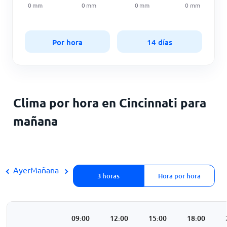
0
mm
0
mm
0
mm
0
mm
Por hora
14 días
Clima por hora en Cincinnati para
mañana
Ayer
Mañana
3 horas
Hora por hora
3:00
06:00
09:00
12:00
15:00
18:00