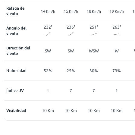
Ráfaga de
19
14
15
18
19
1
Km/h
Km/h
Km/h
Km/h
Km/h
Km/h
viento
200
°
205
°
232
°
236
°
251
°
263
°
Ángulo del
viento
Dirección del
SSW
SSW
SW
SW
WSW
W
viento
34
%
Nubosidad
34
%
52
%
25
%
30
%
73
%
0
Índice UV
0
1
7
7
1
Km
Visibilidad
2
Km
10
Km
10
Km
10
Km
10
Km