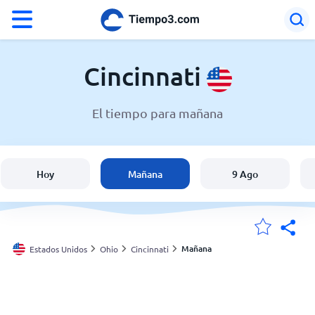
°F
°C
Cincinnati
El tiempo para mañana
El clima en Cincinnati
Estados Unidos
Hoy
Mañana
9 Ago
España
Argentina
Mañana
Estados Unidos
Ohio
Cincinnati
Mis ubicaciones