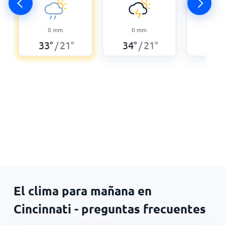
0
0
mm
0
mm
35
°
33
°
21
°
34
°
21
°
/
/
El clima para mañana en
Cincinnati - preguntas frecuentes