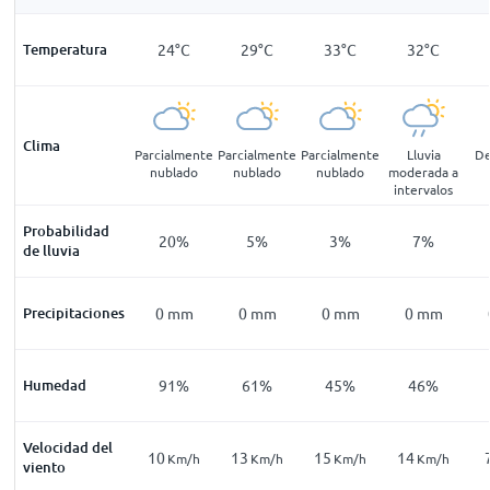
22
°
C
Temperatura
22
°
C
24
°
C
29
°
C
33
°
C
32
°
C
Clima
blina
Neblina
Parcialmente
Parcialmente
Parcialmente
Lluvia
De
nublado
nublado
nublado
moderada a
intervalos
Probabilidad
24
%
24
%
20
%
5
%
3
%
7
%
de lluvia
mm
Precipitaciones
0
mm
0
mm
0
mm
0
mm
0
mm
96
%
Humedad
96
%
91
%
61
%
45
%
46
%
Velocidad del
10
10
13
15
14
Km/h
Km/h
Km/h
Km/h
Km/h
Km/h
viento