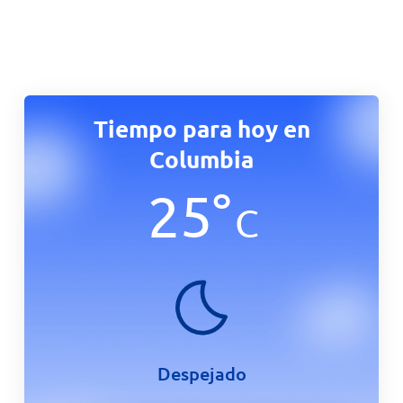
Tiempo para hoy en
Columbia
25
°
C
Despejado