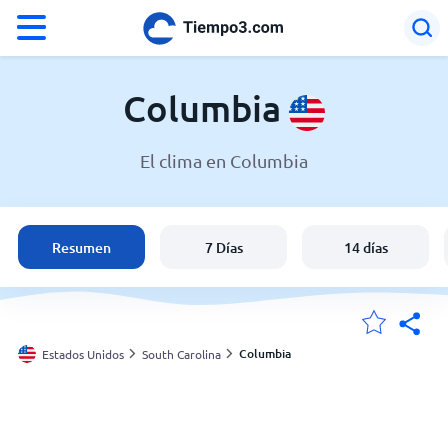
°F
°C
Columbia
El clima en Columbia
El clima en Columbia
Estados Unidos
Resumen
7 Días
14 días
España
Argentina
Columbia
Estados Unidos
South Carolina
Mis ubicaciones