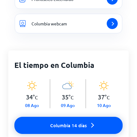
Columbia webcam
El tiempo en Columbia
34
°
35
°
37
°
C
C
C
08 Ago
09 Ago
10 Ago
Columbia 14 días