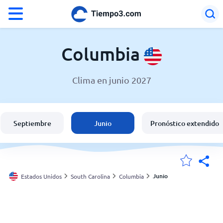
°F
°C
Columbia
Clima en junio 2027
El clima en Columbia
Estados Unidos
Septiembre
Junio
Pronóstico extendido
España
Argentina
Junio
Estados Unidos
South Carolina
Columbia
Mis ubicaciones