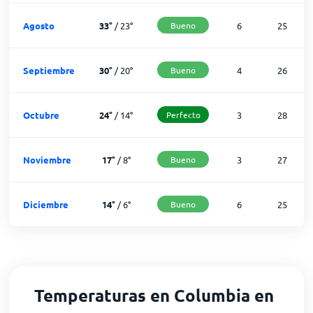
Agosto
33
°
/
23
°
Bueno
6
25
Septiembre
30
°
/
20
°
Bueno
4
26
Octubre
24
°
/
14
°
Perfecto
3
28
Noviembre
17
°
/
8
°
Bueno
3
27
Diciembre
14
°
/
6
°
Bueno
6
25
Temperaturas en Columbia en