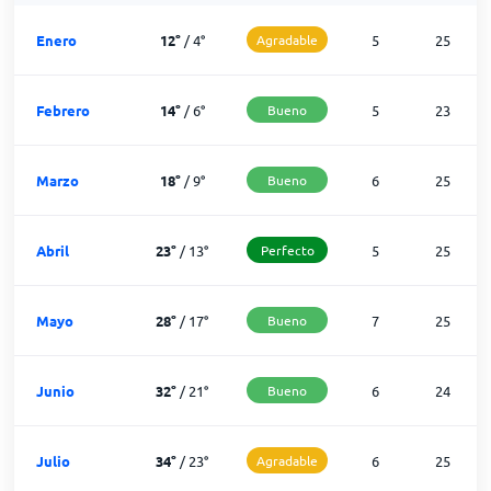
Enero
12
°
/
4
°
Agradable
5
25
Febrero
14
°
/
6
°
Bueno
5
23
Marzo
18
°
/
9
°
Bueno
6
25
Abril
23
°
/
13
°
Perfecto
5
25
Mayo
28
°
/
17
°
Bueno
7
25
Junio
32
°
/
21
°
Bueno
6
24
Julio
34
°
/
23
°
Agradable
6
25