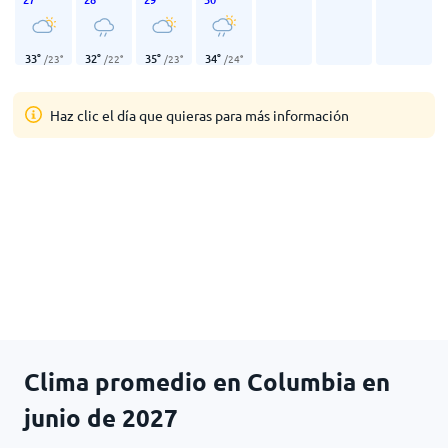
33
°
32
°
35
°
34
°
/
23
°
/
22
°
/
23
°
/
24
°
Haz clic el día que quieras para más información
Clima promedio en Columbia en
junio de 2027