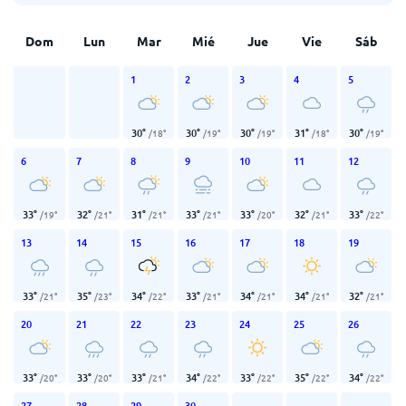
Dom
Lun
Mar
Mié
Jue
Vie
Sáb
1
2
3
4
5
30
°
30
°
30
°
31
°
30
°
/
18
°
/
19
°
/
19
°
/
18
°
/
19
°
6
7
8
9
10
11
12
33
°
32
°
31
°
33
°
33
°
32
°
33
°
/
19
°
/
21
°
/
21
°
/
21
°
/
20
°
/
21
°
/
22
°
13
14
15
16
17
18
19
33
°
35
°
34
°
33
°
34
°
34
°
32
°
/
21
°
/
23
°
/
22
°
/
21
°
/
21
°
/
21
°
/
21
°
20
21
22
23
24
25
26
33
°
33
°
33
°
34
°
33
°
35
°
34
°
/
20
°
/
20
°
/
21
°
/
22
°
/
22
°
/
22
°
/
22
°
27
28
29
30