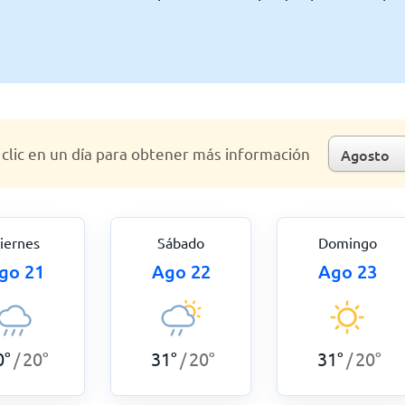
clic en un día para obtener más información
iernes
Sábado
Domingo
go 21
Ago 22
Ago 23
0
°
20
°
31
°
20
°
31
°
20
°
/
/
/