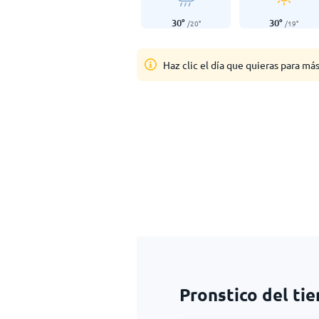
30
°
30
°
/
20
°
/
19
°
Haz clic el día que quieras para má
Pronstico del ti