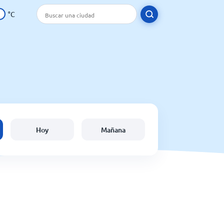
°C
Hoy
Mañana