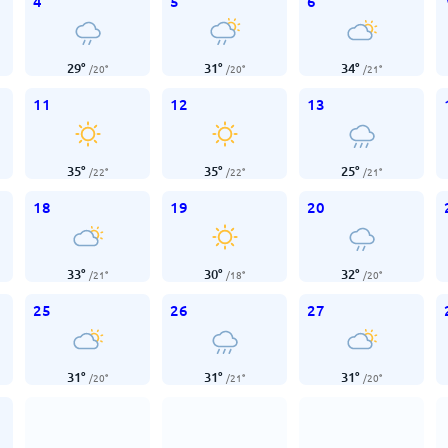
4
5
6
29
°
31
°
34
°
/
20
°
/
20
°
/
21
°
11
12
13
35
°
35
°
25
°
/
22
°
/
22
°
/
21
°
18
19
20
33
°
30
°
32
°
/
21
°
/
18
°
/
20
°
25
26
27
31
°
31
°
31
°
/
20
°
/
21
°
/
20
°