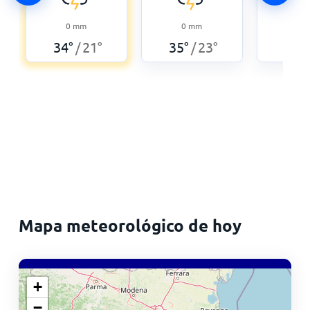
0
mm
0
mm
0
34
°
21
°
35
°
23
°
36
°
/
/
Mapa meteorológico de hoy
+
−