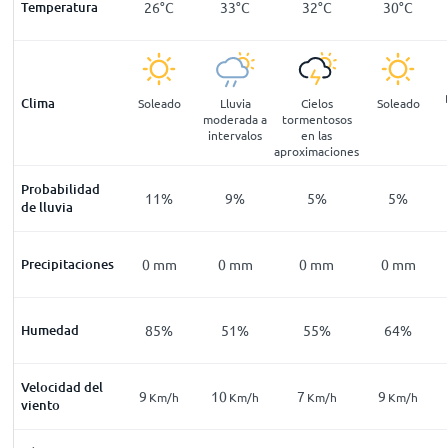
22
°
C
Temperatura
21
°
C
26
°
C
33
°
C
32
°
C
30
°
C
Clima
pejado
Despejado
Soleado
Lluvia
Cielos
Soleado
moderada a
tormentosos
intervalos
en las
aproximaciones
Probabilidad
14
%
14
%
11
%
9
%
5
%
5
%
de lluvia
mm
Precipitaciones
0
mm
0
mm
0
mm
0
mm
0
mm
91
%
Humedad
92
%
85
%
51
%
55
%
64
%
Velocidad del
5
9
10
7
9
Km/h
Km/h
Km/h
Km/h
Km/h
Km/h
viento