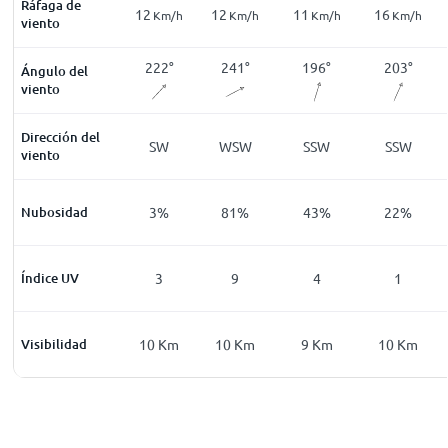
Ráfaga de
11
12
12
11
16
Km/h
Km/h
Km/h
Km/h
Km/h
Km/h
viento
206
°
175
°
222
°
241
°
196
°
203
°
Ángulo del
viento
Dirección del
SSW
S
SW
WSW
SSW
SSW
viento
0
%
Nubosidad
3
%
3
%
81
%
43
%
22
%
0
Índice UV
0
3
9
4
1
0
Km
Visibilidad
9
Km
10
Km
10
Km
9
Km
10
Km