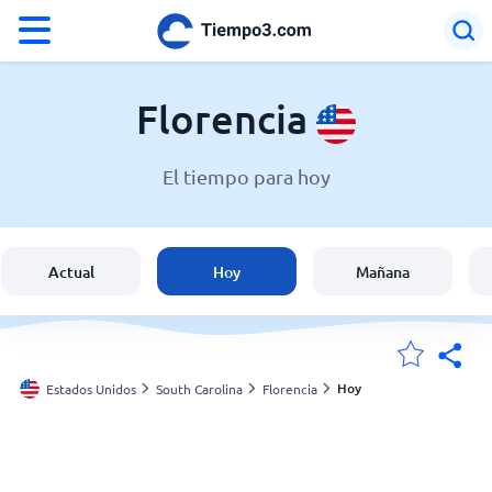
°F
°C
Florencia
El tiempo para hoy
El clima en Florencia
Estados Unidos
Actual
Hoy
Mañana
España
Argentina
Hoy
Estados Unidos
South Carolina
Florencia
Mis ubicaciones