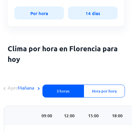
Por hora
14 días
Clima por hora en Florencia para
hoy
Ayer
Mañana
3 horas
Hora por hora
3:00
06:00
09:00
12:00
15:00
18:00