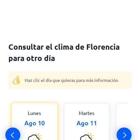
Consultar el clima de Florencia
para otro día
Haz clic el día que quieras para más información
Lunes
Martes
Miér
Ago 10
Ago 11
Ago