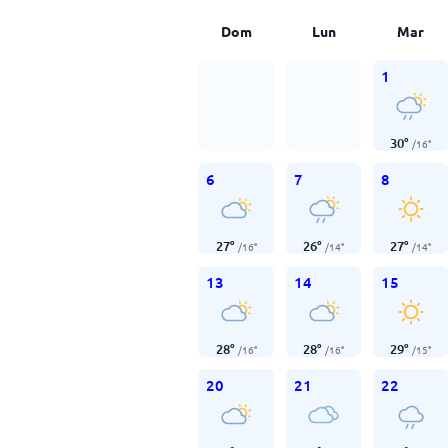
Dom
Lun
Mar
1
30
°
/
16
°
6
7
8
27
°
26
°
27
°
/
16
°
/
14
°
/
14
°
13
14
15
28
°
28
°
29
°
/
16
°
/
16
°
/
15
°
20
21
22