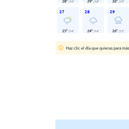
28
°
29
°
26
°
/
16
°
/
18
°
/
15
°
27
28
29
25
°
24
°
26
°
/
14
°
/
14
°
/
13
°
Haz clic el día que quieras para má