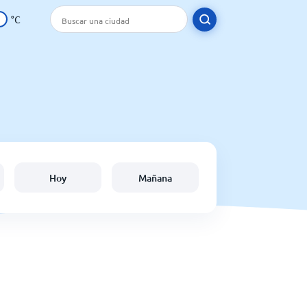
°C
Hoy
Mañana