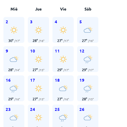
Mié
Jue
Vie
Sáb
2
3
4
5
30
°
28
°
27
°
27
°
/
17
°
/
16
°
/
17
°
/
16
°
9
10
11
12
28
°
27
°
29
°
29
°
/
14
°
/
15
°
/
17
°
/
17
°
16
17
18
19
29
°
27
°
27
°
28
°
/
16
°
/
15
°
/
16
°
/
15
°
23
24
25
26