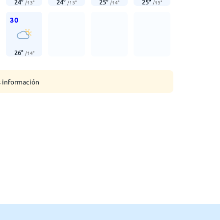
24
°
24
°
25
°
25
°
/
13
°
/
15
°
/
14
°
/
15
°
30
26
°
/
14
°
s información