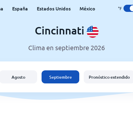
na
España
Estados Unidos
México
°F
Cincinnati
Clima en septiembre 2026
Agosto
Septiembre
Pronóstico extendido