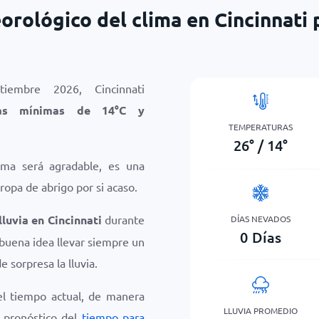
orológico del clima en Cincinnati
embre 2026, Cincinnati
ras mínimas de
14
°
C
y
TEMPERATURAS
26
°
/
14
°
ima será agradable, es una
ropa de abrigo por si acaso.
lluvia en Cincinnati
durante
DÍAS NEVADOS
0
Días
buena idea llevar siempre un
e sorpresa la lluvia.
el tiempo actual, de manera
LLUVIA PROMEDIO
e pronóstico del
tiempo para