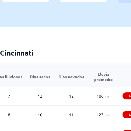
Cincinnati
Lluvia
as lluviosos
Días secos
Días nevados
promedio
7
12
12
106
M
mm
8
10
11
123
M
mm