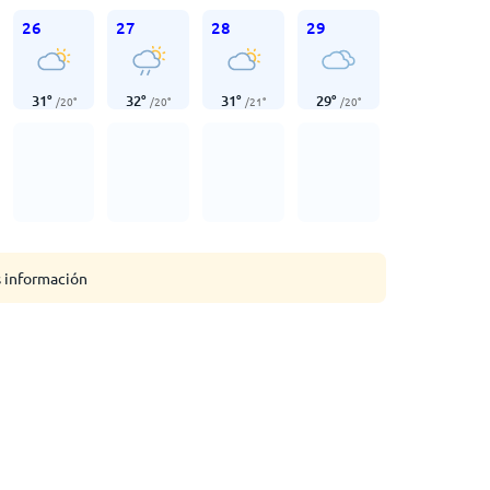
26
27
28
29
31
°
32
°
31
°
29
°
/
20
°
/
20
°
/
21
°
/
20
°
s información