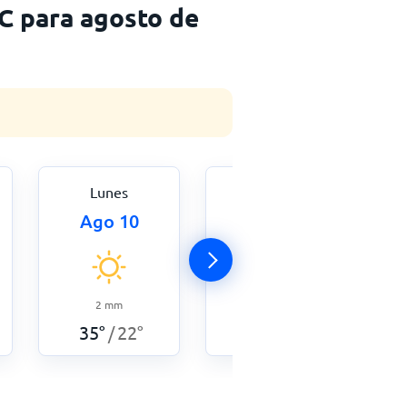
C para agosto de
Lunes
Martes
Ago 10
Ago 11
11
mm
2
mm
35
°
22
°
/
35
°
22
°
/