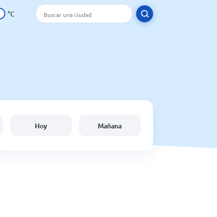
°C
Hoy
Mañana