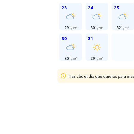
23
24
25
29
°
30
°
32
°
/
19
°
/
20
°
/
21
°
30
31
30
°
29
°
/
20
°
/
20
°
Haz clic el día que quieras para má