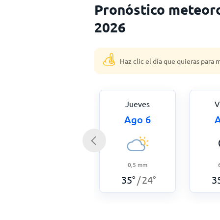
Pronóstico meteoro
2026
Haz clic el día que quieras para
Jueves
V
Ago 6
A
0,5
mm
35
°
24
°
3
/