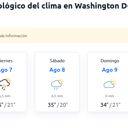
lógico del clima en Washington D
 más información
iernes
Sábado
Domingo
go 7
Ago 8
Ago 9
6,5
mm
6,5
mm
0
mm
5
°
21
°
35
°
20
°
34
°
21
°
/
/
/