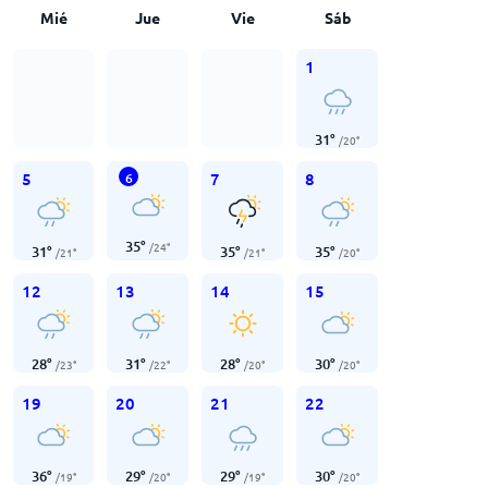
Mié
Jue
Vie
Sáb
1
31
°
/
20
°
5
7
8
6
35
°
/
24
°
31
°
35
°
35
°
/
21
°
/
21
°
/
20
°
12
13
14
15
28
°
31
°
28
°
30
°
/
23
°
/
22
°
/
20
°
/
20
°
19
20
21
22
36
°
29
°
29
°
30
°
/
19
°
/
20
°
/
19
°
/
20
°