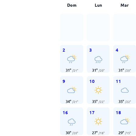
Dom
Lun
Mar
2
3
4
31
°
31
°
31
°
/
21
°
/
20
°
/
20
°
9
10
11
34
°
35
°
35
°
/
21
°
/
22
°
/
22
°
16
17
18
30
°
27
°
29
°
/
20
°
/
18
°
/
15
°