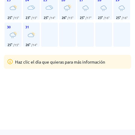
25
°
23
°
25
°
26
°
25
°
23
°
25
°
/
15
°
/
15
°
/
14
°
/
15
°
/
17
°
/
16
°
/
16
°
30
31
25
°
26
°
/
15
°
/
14
°
Haz clic el día que quieras para más información