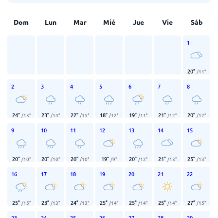
Dom
Lun
Mar
Mié
Jue
Vie
Sáb
1
20
°
/
11
°
2
3
4
5
6
7
8
24
°
23
°
22
°
18
°
19
°
21
°
20
°
/
13
°
/
14
°
/
15
°
/
12
°
/
11
°
/
12
°
/
12
°
9
10
11
12
13
14
15
20
°
20
°
20
°
19
°
20
°
21
°
25
°
/
10
°
/
10
°
/
10
°
/
9
°
/
12
°
/
13
°
/
13
°
16
17
18
19
20
21
22
25
°
23
°
24
°
25
°
25
°
25
°
27
°
/
15
°
/
13
°
/
13
°
/
14
°
/
14
°
/
14
°
/
15
°
23
24
25
26
27
28
29