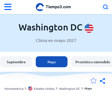
°F
°C
Washington DC
Clima en mayo 2027
El clima en Washington DC
Estados Unidos
Septiembre
Mayo
Pronóstico extendido
España
Argentina
Mayo
Norteamérica
Estados Unidos
Washington DC
Mis ubicaciones