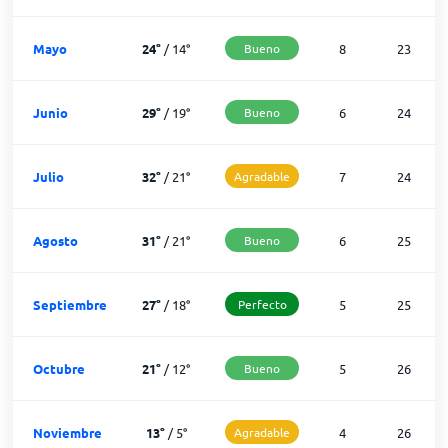
Mayo
24
°
/
14
°
Bueno
8
23
Junio
29
°
/
19
°
Bueno
6
24
Julio
32
°
/
21
°
Agradable
7
24
Agosto
31
°
/
21
°
Bueno
6
25
Septiembre
27
°
/
18
°
Perfecto
5
25
Octubre
21
°
/
12
°
Bueno
5
26
Noviembre
13
°
/
5
°
Agradable
4
26