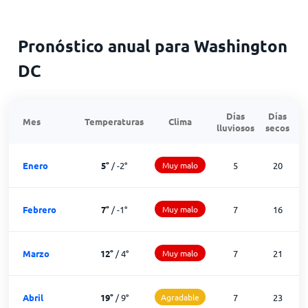
Pronóstico anual para Washington
DC
Días
Días
Mes
Temperaturas
Clima
lluviosos
secos
n
Enero
5
°
/
-2
°
Muy malo
5
20
Febrero
7
°
/
-1
°
Muy malo
7
16
Marzo
12
°
/
4
°
Muy malo
7
21
Abril
19
°
/
9
°
Agradable
7
23