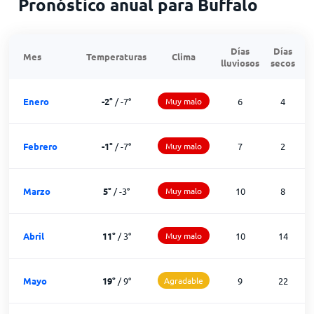
Pronóstico anual para Buffalo
Días
Días
Mes
Temperaturas
Clima
lluviosos
secos
n
Enero
-2
°
/
-7
°
Muy malo
6
4
Febrero
-1
°
/
-7
°
Muy malo
7
2
Marzo
5
°
/
-3
°
Muy malo
10
8
Abril
11
°
/
3
°
Muy malo
10
14
Mayo
19
°
/
9
°
Agradable
9
22