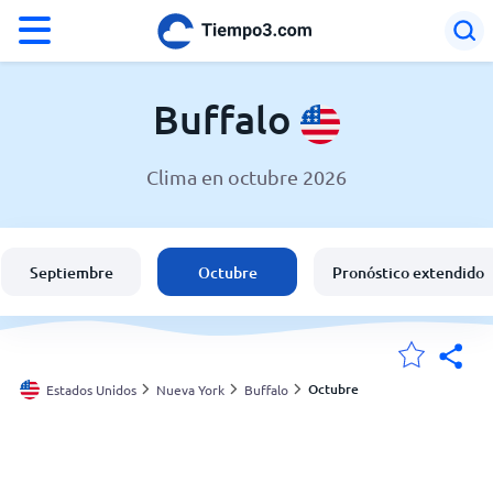
°F
°C
Buffalo
Clima en octubre 2026
El clima en Buffalo
Estados Unidos
Septiembre
Octubre
Pronóstico extendido
España
Argentina
Octubre
Estados Unidos
Nueva York
Buffalo
Mis ubicaciones