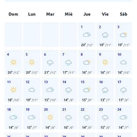
Dom
Lun
Mar
Mié
Jue
Vie
Sáb
1
2
3
20
°
19
°
19
°
/
12
°
/
11
°
/
11
°
4
5
6
7
8
9
10
20
°
20
°
21
°
17
°
16
°
16
°
16
°
/
12
°
/
12
°
/
12
°
/
11
°
/
9
°
/
9
°
/
10
°
11
12
13
14
15
16
17
18
°
19
°
15
°
14
°
15
°
13
°
11
°
/
10
°
/
11
°
/
10
°
/
8
°
/
9
°
/
7
°
/
6
°
18
19
20
21
22
23
24
14
°
15
°
14
°
16
°
14
°
15
°
14
°
/
6
°
/
7
°
/
8
°
/
9
°
/
9
°
/
8
°
/
7
°
25
26
27
28
29
30
31