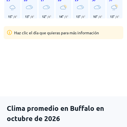
15
°
13
°
12
°
14
°
13
°
10
°
13
°
/
8
°
/
8
°
/
6
°
/
5
°
/
6
°
/
6
°
/
6
°
Haz clic el día que quieras para más información
Clima promedio en Buffalo en
octubre de 2026