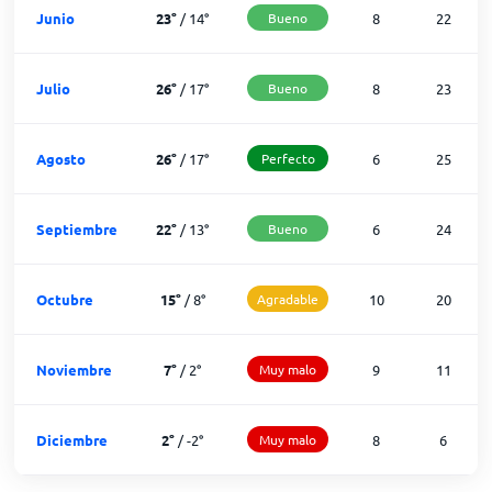
Junio
23
°
/
14
°
Bueno
8
22
Julio
26
°
/
17
°
Bueno
8
23
Agosto
26
°
/
17
°
Perfecto
6
25
Septiembre
22
°
/
13
°
Bueno
6
24
Octubre
15
°
/
8
°
Agradable
10
20
Noviembre
7
°
/
2
°
Muy malo
9
11
Diciembre
2
°
/
-2
°
Muy malo
8
6